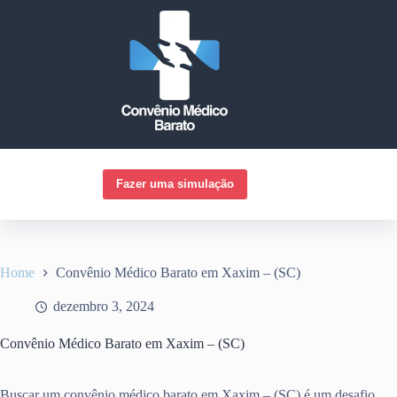
Pular
para
o
conteúdo
Fazer uma simulação
Home
Convênio Médico Barato em Xaxim – (SC)
dezembro 3, 2024
Convênio Médico Barato em Xaxim – (SC)
Buscar um convênio médico barato em Xaxim – (SC) é um desafio