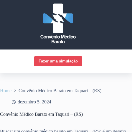
Pular
para
o
conteúdo
Fazer uma simulação
Home
Convênio Médico Barato em Taquari – (RS)
dezembro 5, 2024
Convênio Médico Barato em Taquari – (RS)
Buscar um convênio médico barato em Taquari – (RS) é um desafio