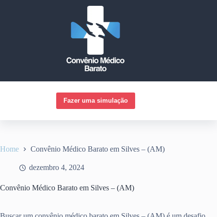
Pular
para
o
conteúdo
Fazer uma simulação
Home
Convênio Médico Barato em Silves – (AM)
dezembro 4, 2024
Convênio Médico Barato em Silves – (AM)
Buscar um convênio médico barato em Silves – (AM) é um desafio