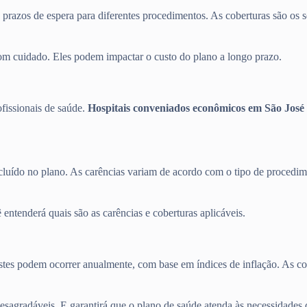
s prazos de espera para diferentes procedimentos. As coberturas são os s
com cuidado. Eles podem impactar o custo do plano a longo prazo.
ofissionais de saúde.
Hospitais conveniados econômicos em São José 
cluído no plano. As carências variam de acordo com o tipo de procedime
entenderá quais são as carências e coberturas aplicáveis.
justes podem ocorrer anualmente, com base em índices de inflação. As c
desagradáveis. E garantirá que o plano de saúde atenda às necessidades