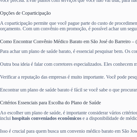
você precisa. Evite planos com serviços que você não vai usar, para nã
Opções de Coparticipação
A coparticipação permite que você pague parte do custo de procediment
orçamento. Com um convênio em promoção, é possível achar um segur
Como Encontrar Convênio Médico Barato em São José do Barreiro – 
Para achar um plano de saúde barato, é essencial pesquisar bem. Os c
Outra boa ideia é falar com corretores especializados. Eles conhecem m
Verificar a reputação das empresas é muito importante. Você pode pesqui
Encontrar um plano de saúde barato é fácil se você sabe o que procurar
Critérios Essenciais para Escolha do Plano de Saúde
Ao escolher um plano de saúde, é importante considerar vários critério
inclui
hospitais conveniados econômicos
e a disponibilidade de médico
Isso é crucial para quem busca um convenio médico barato em São José 