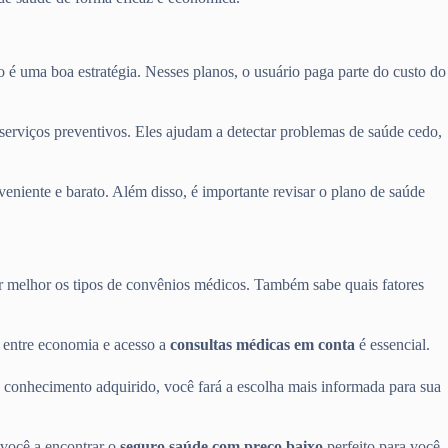
o é uma boa estratégia. Nesses planos, o usuário paga parte do custo do
erviços preventivos. Eles ajudam a detectar problemas de saúde cedo,
eniente e barato. Além disso, é importante revisar o plano de saúde
r melhor os tipos de convênios médicos. Também sabe quais fatores
o entre economia e acesso a
consultas médicas em conta
é essencial.
 conhecimento adquirido, você fará a escolha mais informada para sua
 você a encontrar o
seguro saúde com preço baixo
perfeito para você.