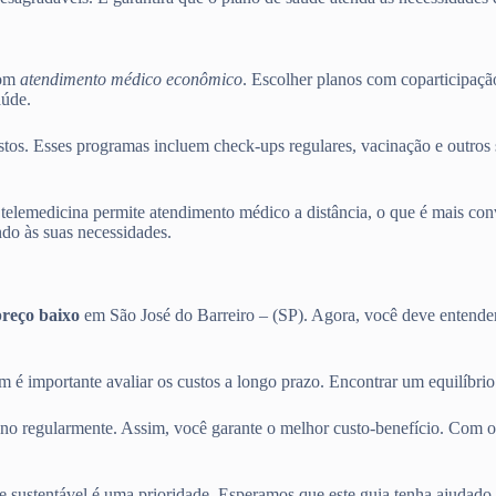
com
atendimento médico econômico
. Escolher planos com coparticipaçã
aúde.
os. Esses programas incluem check-ups regulares, vacinação e outros s
telemedicina permite atendimento médico a distância, o que é mais conv
do às suas necessidades.
preço baixo
em São José do Barreiro – (SP). Agora, você deve entende
m é importante avaliar os custos a longo prazo. Encontrar um equilíbri
ano regularmente. Assim, você garante o melhor custo-benefício. Com o
e sustentável é uma prioridade. Esperamos que este guia tenha ajudado