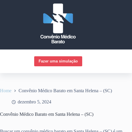
Pular
para
o
conteúdo
Fazer uma simulação
Home
Convênio Médico Barato em Santa Helena – (SC)
dezembro 5, 2024
Convênio Médico Barato em Santa Helena – (SC)
Buscar um convênio médico barato em Santa Helena – (SC) é um