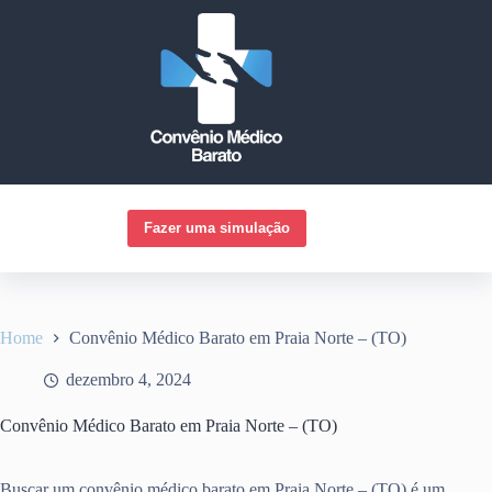
Pular
para
o
conteúdo
Fazer uma simulação
Home
Convênio Médico Barato em Praia Norte – (TO)
dezembro 4, 2024
Convênio Médico Barato em Praia Norte – (TO)
Buscar um convênio médico barato em Praia Norte – (TO) é um