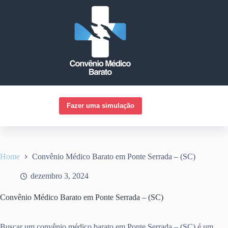
Pular
para
o
conteúdo
Fazer uma simulação
Home
Convênio Médico Barato em Ponte Serrada – (SC)
dezembro 3, 2024
Convênio Médico Barato em Ponte Serrada – (SC)
Buscar um convênio médico barato em Ponte Serrada – (SC) é um