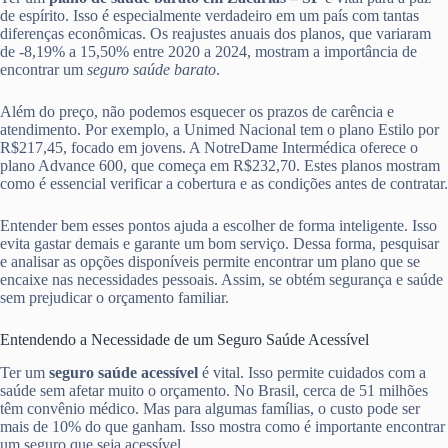
de espírito. Isso é especialmente verdadeiro em um país com tantas
diferenças econômicas. Os reajustes anuais dos planos, que variaram
de -8,19% a 15,50% entre 2020 a 2024, mostram a importância de
encontrar um
seguro saúde barato
.
Além do preço, não podemos esquecer os prazos de carência e
atendimento. Por exemplo, a Unimed Nacional tem o plano Estilo por
R$217,45, focado em jovens. A NotreDame Intermédica oferece o
plano Advance 600, que começa em R$232,70. Estes planos mostram
como é essencial verificar a cobertura e as condições antes de contratar.
Entender bem esses pontos ajuda a escolher de forma inteligente. Isso
evita gastar demais e garante um bom serviço. Dessa forma, pesquisar
e analisar as opções disponíveis permite encontrar um plano que se
encaixe nas necessidades pessoais. Assim, se obtém segurança e saúde
sem prejudicar o orçamento familiar.
Entendendo a Necessidade de um Seguro Saúde Acessível
Ter um
seguro saúde acessível
é vital. Isso permite cuidados com a
saúde sem afetar muito o orçamento. No Brasil, cerca de 51 milhões
têm convênio médico. Mas para algumas famílias, o custo pode ser
mais de 10% do que ganham. Isso mostra como é importante encontrar
um seguro que seja acessível.