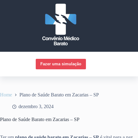
Pular
para
o
conteúdo
Fazer uma simulação
Home
Plano de Saúde Barato em Zacarias – SP
dezembro 3, 2024
Plano de Saúde Barato em Zacarias – SP
Ter um
plano de saúde barato em Zacarias – SP
é vital para a paz