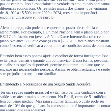
paz de espírito. Isso é especialmente verdadeiro em um país com tantas
diferenças econômicas. Os reajustes anuais dos planos, que variaram
de -8,19% a 15,50% entre 2020 a 2024, mostram a importância de
encontrar um
seguro saúde barato
.
Além do preço, não podemos esquecer os prazos de carência e
atendimento. Por exemplo, a Unimed Nacional tem o plano Estilo por
R$217,45, focado em jovens. A NotreDame Intermédica oferece o
plano Advance 600, que começa em R$232,70. Estes planos mostram
como é essencial verificar a cobertura e as condições antes de contratar.
Entender bem esses pontos ajuda a escolher de forma inteligente. Isso
evita gastar demais e garante um bom serviço. Dessa forma, pesquisar
e analisar as opções disponíveis permite encontrar um plano que se
encaixe nas necessidades pessoais. Assim, se obtém segurança e saúde
sem prejudicar o orçamento familiar.
Entendendo a Necessidade de um Seguro Saúde Acessível
Ter um
seguro saúde acessível
é vital. Isso permite cuidados com a
saúde sem afetar muito o orçamento. No Brasil, cerca de 51 milhões
têm convênio médico. Mas para algumas famílias, o custo pode ser
mais de 10% do que ganham. Isso mostra como é importante encontrar
um seguro que seja acessível.