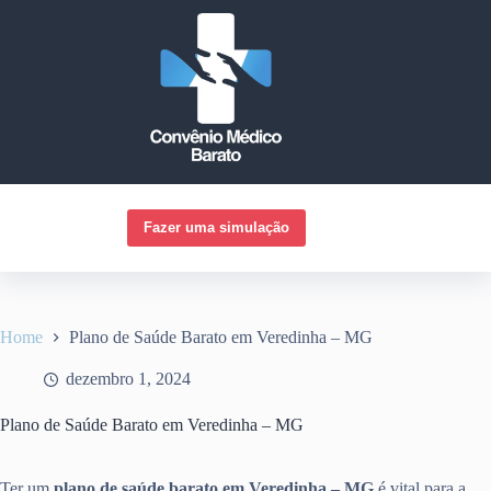
Pular
para
o
conteúdo
Fazer uma simulação
Home
Plano de Saúde Barato em Veredinha – MG
dezembro 1, 2024
Plano de Saúde Barato em Veredinha – MG
Ter um
plano de saúde barato em Veredinha – MG
é vital para a