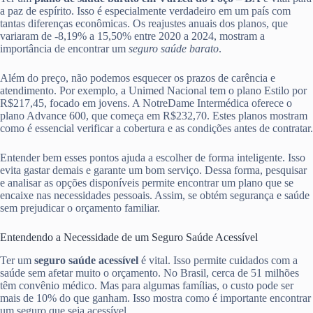
a paz de espírito. Isso é especialmente verdadeiro em um país com
tantas diferenças econômicas. Os reajustes anuais dos planos, que
variaram de -8,19% a 15,50% entre 2020 a 2024, mostram a
importância de encontrar um
seguro saúde barato
.
Além do preço, não podemos esquecer os prazos de carência e
atendimento. Por exemplo, a Unimed Nacional tem o plano Estilo por
R$217,45, focado em jovens. A NotreDame Intermédica oferece o
plano Advance 600, que começa em R$232,70. Estes planos mostram
como é essencial verificar a cobertura e as condições antes de contratar.
Entender bem esses pontos ajuda a escolher de forma inteligente. Isso
evita gastar demais e garante um bom serviço. Dessa forma, pesquisar
e analisar as opções disponíveis permite encontrar um plano que se
encaixe nas necessidades pessoais. Assim, se obtém segurança e saúde
sem prejudicar o orçamento familiar.
Entendendo a Necessidade de um Seguro Saúde Acessível
Ter um
seguro saúde acessível
é vital. Isso permite cuidados com a
saúde sem afetar muito o orçamento. No Brasil, cerca de 51 milhões
têm convênio médico. Mas para algumas famílias, o custo pode ser
mais de 10% do que ganham. Isso mostra como é importante encontrar
um seguro que seja acessível.