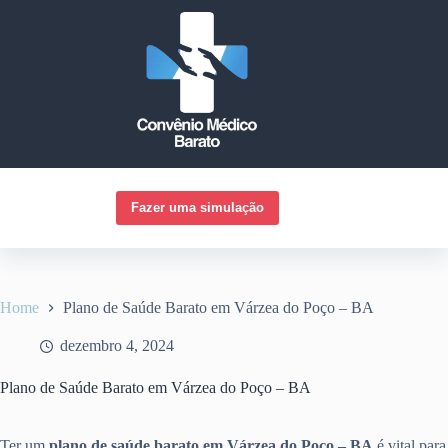
Pular
para
o
conteúdo
Fazer uma simulação
Home
Plano de Saúde Barato em Várzea do Poço – BA
dezembro 4, 2024
Plano de Saúde Barato em Várzea do Poço – BA
Ter um
plano de saúde barato em Várzea do Poço – BA
é vital para