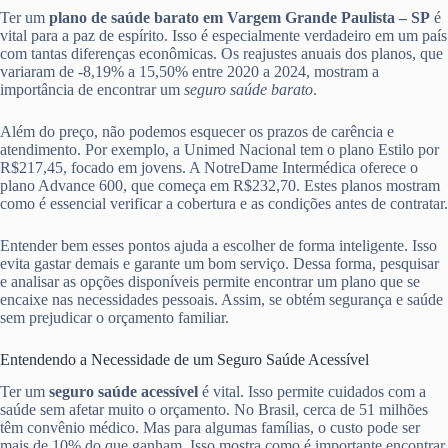
Ter um
plano de saúde barato em Vargem Grande Paulista – SP
é
vital para a paz de espírito. Isso é especialmente verdadeiro em um país
com tantas diferenças econômicas. Os reajustes anuais dos planos, que
variaram de -8,19% a 15,50% entre 2020 a 2024, mostram a
importância de encontrar um
seguro saúde barato
.
Além do preço, não podemos esquecer os prazos de carência e
atendimento. Por exemplo, a Unimed Nacional tem o plano Estilo por
R$217,45, focado em jovens. A NotreDame Intermédica oferece o
plano Advance 600, que começa em R$232,70. Estes planos mostram
como é essencial verificar a cobertura e as condições antes de contratar.
Entender bem esses pontos ajuda a escolher de forma inteligente. Isso
evita gastar demais e garante um bom serviço. Dessa forma, pesquisar
e analisar as opções disponíveis permite encontrar um plano que se
encaixe nas necessidades pessoais. Assim, se obtém segurança e saúde
sem prejudicar o orçamento familiar.
Entendendo a Necessidade de um Seguro Saúde Acessível
Ter um
seguro saúde acessível
é vital. Isso permite cuidados com a
saúde sem afetar muito o orçamento. No Brasil, cerca de 51 milhões
têm convênio médico. Mas para algumas famílias, o custo pode ser
mais de 10% do que ganham. Isso mostra como é importante encontrar