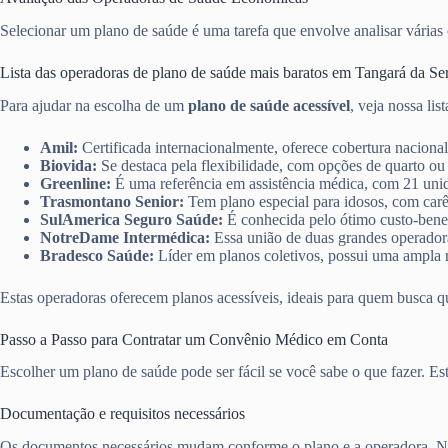
Selecionar um plano de saúde é uma tarefa que envolve analisar várias o
Lista das operadoras de plano de saúde mais baratos em Tangará da S
Para ajudar na escolha de um
plano de saúde acessível
, veja nossa lis
Amil:
Certificada internacionalmente, oferece cobertura nacional
Biovida:
Se destaca pela flexibilidade, com opções de quarto ou
Greenline:
É uma referência em assistência médica, com 21 unid
Trasmontano Senior:
Tem plano especial para idosos, com carê
SulAmerica Seguro Saúde:
É conhecida pelo ótimo custo-benef
NotreDame Intermédica:
Essa união de duas grandes operadoras
Bradesco Saúde:
Líder em planos coletivos, possui uma ampla r
Estas operadoras oferecem planos acessíveis, ideais para quem busca q
Passo a Passo para Contratar um Convênio Médico em Conta
Escolher um plano de saúde pode ser fácil se você sabe o que fazer. E
Documentação e requisitos necessários
Os documentos necessários mudam conforme o plano e a operadora. No