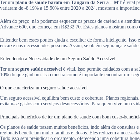
Ter um
plano de saúde barato em Tangará da Serra – MT
é vital p
variaram de -8,19% a 15,50% entre 2020 a 2024, mostram a importânc
Além do preço, não podemos esquecer os prazos de carência e atendi
Advance 600, que começa em R$232,70. Estes planos mostram como é ess
Entender bem esses pontos ajuda a escolher de forma inteligente. Isso 
encaixe nas necessidades pessoais. Assim, se obtém segurança e saúde 
Entendendo a Necessidade de um Seguro Saúde Acessível
Ter um
seguro saúde acessível
é vital. Isso permite cuidados com a s
10% do que ganham. Isso mostra como é importante encontrar um segur
O que caracteriza um seguro saúde acessível
Um seguro acessível equilibra bem custo e cobertura. Planos regionais
evitam-se gastos com serviços desnecessários. Para quem vive uma vida 
Principais benefícios de ter um plano de saúde com bom custo-benefíci
Os planos de saúde trazem muitos benefícios, indo além de consultas e
regionais beneficiam muito famílias e idosos. Eles reduzem a necessid
Tudo isso sem prejudicar o orçamento, oferecendo uma cobertura hones