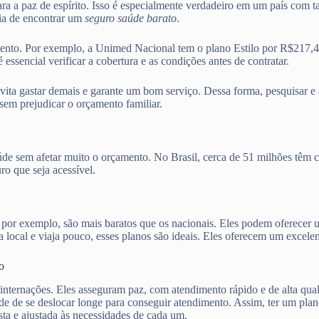
ara a paz de espírito. Isso é especialmente verdadeiro em um país com t
ia de encontrar um
seguro saúde barato
.
mento. Por exemplo, a Unimed Nacional tem o plano Estilo por R$217,
encial verificar a cobertura e as condições antes de contratar.
evita gastar demais e garante um bom serviço. Dessa forma, pesquisar e
sem prejudicar o orçamento familiar.
aúde sem afetar muito o orçamento. No Brasil, cerca de 51 milhões têm 
o que seja acessível.
, por exemplo, são mais baratos que os nacionais. Eles podem oferecer
local e viaja pouco, esses planos são ideais. Eles oferecem um excelen
o
 internações. Eles asseguram paz, com atendimento rápido e de alta qua
ade de se deslocar longe para conseguir atendimento. Assim, ter um pla
ta e ajustada às necessidades de cada um.