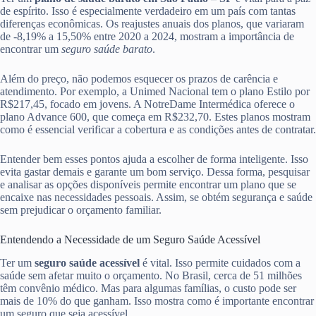
de espírito. Isso é especialmente verdadeiro em um país com tantas
diferenças econômicas. Os reajustes anuais dos planos, que variaram
de -8,19% a 15,50% entre 2020 a 2024, mostram a importância de
encontrar um
seguro saúde barato
.
Além do preço, não podemos esquecer os prazos de carência e
atendimento. Por exemplo, a Unimed Nacional tem o plano Estilo por
R$217,45, focado em jovens. A NotreDame Intermédica oferece o
plano Advance 600, que começa em R$232,70. Estes planos mostram
como é essencial verificar a cobertura e as condições antes de contratar.
Entender bem esses pontos ajuda a escolher de forma inteligente. Isso
evita gastar demais e garante um bom serviço. Dessa forma, pesquisar
e analisar as opções disponíveis permite encontrar um plano que se
encaixe nas necessidades pessoais. Assim, se obtém segurança e saúde
sem prejudicar o orçamento familiar.
Entendendo a Necessidade de um Seguro Saúde Acessível
Ter um
seguro saúde acessível
é vital. Isso permite cuidados com a
saúde sem afetar muito o orçamento. No Brasil, cerca de 51 milhões
têm convênio médico. Mas para algumas famílias, o custo pode ser
mais de 10% do que ganham. Isso mostra como é importante encontrar
um seguro que seja acessível.