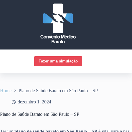
Pular
para
o
conteúdo
Fazer uma simulação
Home
Plano de Saúde Barato em São Paulo – SP
dezembro 1, 2024
Plano de Saúde Barato em São Paulo – SP
Ter um
plano de saúde barato em São Paulo – SP
é vital para a paz