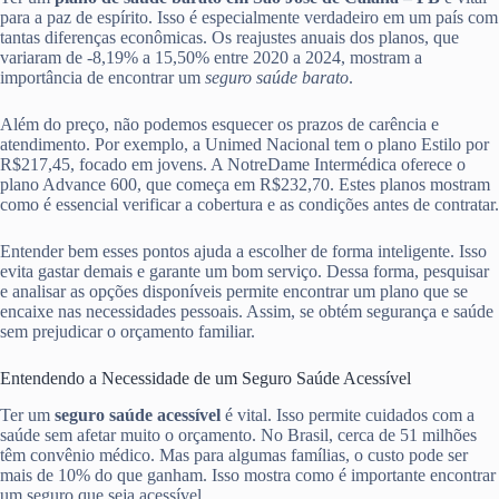
para a paz de espírito. Isso é especialmente verdadeiro em um país com
tantas diferenças econômicas. Os reajustes anuais dos planos, que
variaram de -8,19% a 15,50% entre 2020 a 2024, mostram a
importância de encontrar um
seguro saúde barato
.
Além do preço, não podemos esquecer os prazos de carência e
atendimento. Por exemplo, a Unimed Nacional tem o plano Estilo por
R$217,45, focado em jovens. A NotreDame Intermédica oferece o
plano Advance 600, que começa em R$232,70. Estes planos mostram
como é essencial verificar a cobertura e as condições antes de contratar.
Entender bem esses pontos ajuda a escolher de forma inteligente. Isso
evita gastar demais e garante um bom serviço. Dessa forma, pesquisar
e analisar as opções disponíveis permite encontrar um plano que se
encaixe nas necessidades pessoais. Assim, se obtém segurança e saúde
sem prejudicar o orçamento familiar.
Entendendo a Necessidade de um Seguro Saúde Acessível
Ter um
seguro saúde acessível
é vital. Isso permite cuidados com a
saúde sem afetar muito o orçamento. No Brasil, cerca de 51 milhões
têm convênio médico. Mas para algumas famílias, o custo pode ser
mais de 10% do que ganham. Isso mostra como é importante encontrar
um seguro que seja acessível.