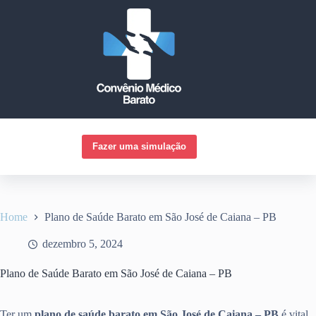
Pular
para
o
conteúdo
Fazer uma simulação
Home
Plano de Saúde Barato em São José de Caiana – PB
dezembro 5, 2024
Plano de Saúde Barato em São José de Caiana – PB
Ter um
plano de saúde barato em São José de Caiana – PB
é vital