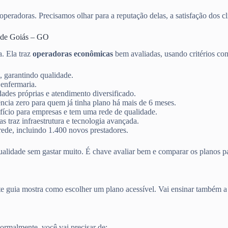
peradoras. Precisamos olhar para a reputação delas, a satisfação dos cli
o de Goiás – GO
ta. Ela traz
operadoras econômicas
bem avaliadas, usando critérios co
, garantindo qualidade.
 enfermaria.
ades próprias e atendimento diversificado.
ncia zero para quem já tinha plano há mais de 6 meses.
ício para empresas e tem uma rede de qualidade.
 traz infraestrutura e tecnologia avançada.
ede, incluindo 1.400 novos prestadores.
ualidade sem gastar muito. É chave avaliar bem e comparar os planos pa
ste guia mostra como escolher um plano acessível. Vai ensinar também 
rmalmente, você vai precisar de: