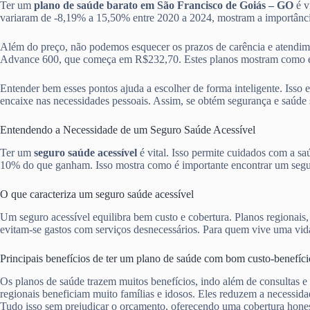
Ter um
plano de saúde barato em São Francisco de Goiás – GO
é v
variaram de -8,19% a 15,50% entre 2020 a 2024, mostram a importânc
Além do preço, não podemos esquecer os prazos de carência e atendi
Advance 600, que começa em R$232,70. Estes planos mostram como é ess
Entender bem esses pontos ajuda a escolher de forma inteligente. Isso 
encaixe nas necessidades pessoais. Assim, se obtém segurança e saúde 
Entendendo a Necessidade de um Seguro Saúde Acessível
Ter um
seguro saúde acessível
é vital. Isso permite cuidados com a s
10% do que ganham. Isso mostra como é importante encontrar um segur
O que caracteriza um seguro saúde acessível
Um seguro acessível equilibra bem custo e cobertura. Planos regionais
evitam-se gastos com serviços desnecessários. Para quem vive uma vida 
Principais benefícios de ter um plano de saúde com bom custo-benefíci
Os planos de saúde trazem muitos benefícios, indo além de consultas e
regionais beneficiam muito famílias e idosos. Eles reduzem a necessid
Tudo isso sem prejudicar o orçamento, oferecendo uma cobertura hones