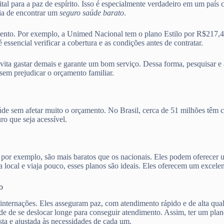
ital para a paz de espírito. Isso é especialmente verdadeiro em um país
ia de encontrar um
seguro saúde barato
.
mento. Por exemplo, a Unimed Nacional tem o plano Estilo por R$217,
encial verificar a cobertura e as condições antes de contratar.
evita gastar demais e garante um bom serviço. Dessa forma, pesquisar e
sem prejudicar o orçamento familiar.
aúde sem afetar muito o orçamento. No Brasil, cerca de 51 milhões têm 
o que seja acessível.
, por exemplo, são mais baratos que os nacionais. Eles podem oferecer
local e viaja pouco, esses planos são ideais. Eles oferecem um excelen
o
 internações. Eles asseguram paz, com atendimento rápido e de alta qua
ade de se deslocar longe para conseguir atendimento. Assim, ter um pla
ta e ajustada às necessidades de cada um.