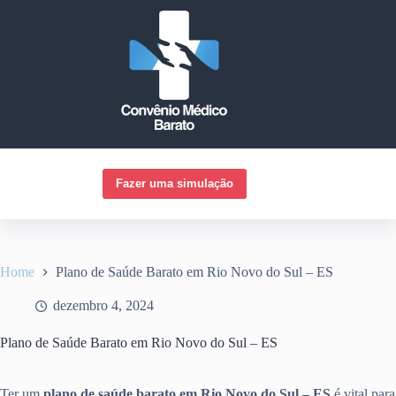
Pular
para
o
conteúdo
Fazer uma simulação
Home
Plano de Saúde Barato em Rio Novo do Sul – ES
dezembro 4, 2024
Plano de Saúde Barato em Rio Novo do Sul – ES
Ter um
plano de saúde barato em Rio Novo do Sul – ES
é vital para