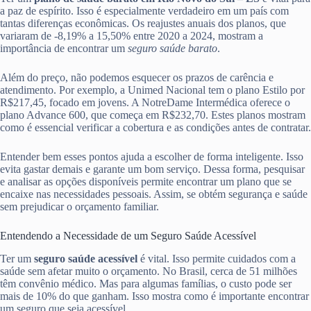
a paz de espírito. Isso é especialmente verdadeiro em um país com
tantas diferenças econômicas. Os reajustes anuais dos planos, que
variaram de -8,19% a 15,50% entre 2020 a 2024, mostram a
importância de encontrar um
seguro saúde barato
.
Além do preço, não podemos esquecer os prazos de carência e
atendimento. Por exemplo, a Unimed Nacional tem o plano Estilo por
R$217,45, focado em jovens. A NotreDame Intermédica oferece o
plano Advance 600, que começa em R$232,70. Estes planos mostram
como é essencial verificar a cobertura e as condições antes de contratar.
Entender bem esses pontos ajuda a escolher de forma inteligente. Isso
evita gastar demais e garante um bom serviço. Dessa forma, pesquisar
e analisar as opções disponíveis permite encontrar um plano que se
encaixe nas necessidades pessoais. Assim, se obtém segurança e saúde
sem prejudicar o orçamento familiar.
Entendendo a Necessidade de um Seguro Saúde Acessível
Ter um
seguro saúde acessível
é vital. Isso permite cuidados com a
saúde sem afetar muito o orçamento. No Brasil, cerca de 51 milhões
têm convênio médico. Mas para algumas famílias, o custo pode ser
mais de 10% do que ganham. Isso mostra como é importante encontrar
um seguro que seja acessível.