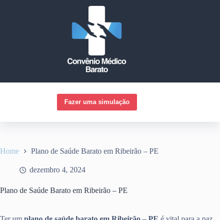
Pular
para
o
conteúdo
Fazer uma simulação
Home
Plano de Saúde Barato em Ribeirão – PE
dezembro 4, 2024
Plano de Saúde Barato em Ribeirão – PE
Ter um
plano de saúde barato em Ribeirão – PE
é vital para a paz