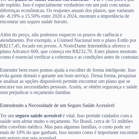
de espírito. Isso é especialmente verdadeiro em um país com tantas
diferenças econômicas. Os reajustes anuais dos planos, que variaram
de -8,19% a 15,50% entre 2020 a 2024, mostram a importância de
encontrar um
seguro saúde barato
.
Além do preço, não podemos esquecer os prazos de carência e
atendimento. Por exemplo, a Unimed Nacional tem o plano Estilo por
R$217,45, focado em jovens. A NotreDame Intermédica oferece o
plano Advance 600, que começa em R$232,70. Estes planos mostram
como é essencial verificar a cobertura e as condições antes de contratar.
Entender bem esses pontos ajuda a escolher de forma inteligente. Isso
evita gastar demais e garante um bom serviço. Dessa forma, pesquisar
e analisar as opções disponíveis permite encontrar um plano que se
encaixe nas necessidades pessoais. Assim, se obtém segurança e saúde
sem prejudicar o orçamento familiar.
Entendendo a Necessidade de um Seguro Saúde Acessível
Ter um
seguro saúde acessível
é vital. Isso permite cuidados com a
saúde sem afetar muito o orçamento. No Brasil, cerca de 51 milhões
têm convênio médico. Mas para algumas famílias, o custo pode ser
mais de 10% do que ganham. Isso mostra como é importante encontrar
um seguro que seja acessível.