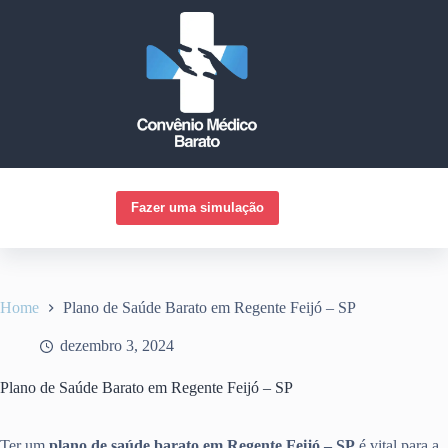
Pular
para
o
conteúdo
Fazer uma simulação
Home
Plano de Saúde Barato em Regente Feijó – SP
dezembro 3, 2024
Plano de Saúde Barato em Regente Feijó – SP
Ter um
plano de saúde barato em Regente Feijó – SP
é vital para a