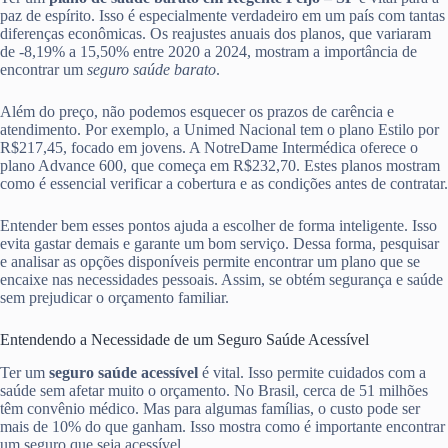
paz de espírito. Isso é especialmente verdadeiro em um país com tantas
diferenças econômicas. Os reajustes anuais dos planos, que variaram
de -8,19% a 15,50% entre 2020 a 2024, mostram a importância de
encontrar um
seguro saúde barato
.
Além do preço, não podemos esquecer os prazos de carência e
atendimento. Por exemplo, a Unimed Nacional tem o plano Estilo por
R$217,45, focado em jovens. A NotreDame Intermédica oferece o
plano Advance 600, que começa em R$232,70. Estes planos mostram
como é essencial verificar a cobertura e as condições antes de contratar.
Entender bem esses pontos ajuda a escolher de forma inteligente. Isso
evita gastar demais e garante um bom serviço. Dessa forma, pesquisar
e analisar as opções disponíveis permite encontrar um plano que se
encaixe nas necessidades pessoais. Assim, se obtém segurança e saúde
sem prejudicar o orçamento familiar.
Entendendo a Necessidade de um Seguro Saúde Acessível
Ter um
seguro saúde acessível
é vital. Isso permite cuidados com a
saúde sem afetar muito o orçamento. No Brasil, cerca de 51 milhões
têm convênio médico. Mas para algumas famílias, o custo pode ser
mais de 10% do que ganham. Isso mostra como é importante encontrar
um seguro que seja acessível.