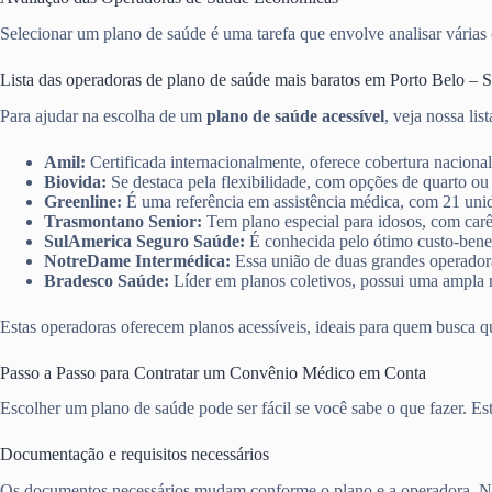
Selecionar um plano de saúde é uma tarefa que envolve analisar várias o
Lista das operadoras de plano de saúde mais baratos em Porto Belo – 
Para ajudar na escolha de um
plano de saúde acessível
, veja nossa lis
Amil:
Certificada internacionalmente, oferece cobertura nacional
Biovida:
Se destaca pela flexibilidade, com opções de quarto ou
Greenline:
É uma referência em assistência médica, com 21 unid
Trasmontano Senior:
Tem plano especial para idosos, com carê
SulAmerica Seguro Saúde:
É conhecida pelo ótimo custo-benef
NotreDame Intermédica:
Essa união de duas grandes operadoras
Bradesco Saúde:
Líder em planos coletivos, possui uma ampla r
Estas operadoras oferecem planos acessíveis, ideais para quem busca q
Passo a Passo para Contratar um Convênio Médico em Conta
Escolher um plano de saúde pode ser fácil se você sabe o que fazer. E
Documentação e requisitos necessários
Os documentos necessários mudam conforme o plano e a operadora. No