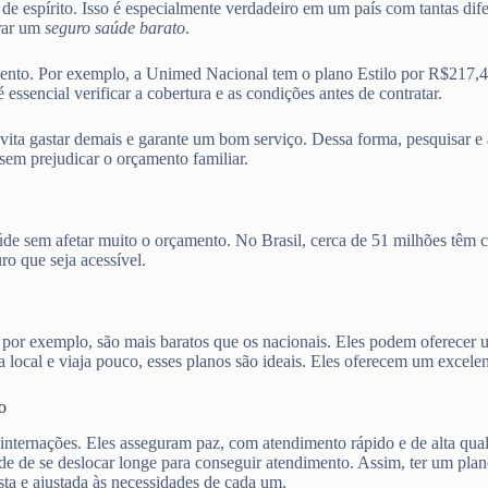
z de espírito. Isso é especialmente verdadeiro em um país com tantas di
trar um
seguro saúde barato
.
mento. Por exemplo, a Unimed Nacional tem o plano Estilo por R$217,
encial verificar a cobertura e as condições antes de contratar.
evita gastar demais e garante um bom serviço. Dessa forma, pesquisar e
sem prejudicar o orçamento familiar.
aúde sem afetar muito o orçamento. No Brasil, cerca de 51 milhões têm 
o que seja acessível.
, por exemplo, são mais baratos que os nacionais. Eles podem oferecer
local e viaja pouco, esses planos são ideais. Eles oferecem um excelen
o
 internações. Eles asseguram paz, com atendimento rápido e de alta qua
ade de se deslocar longe para conseguir atendimento. Assim, ter um pla
ta e ajustada às necessidades de cada um.