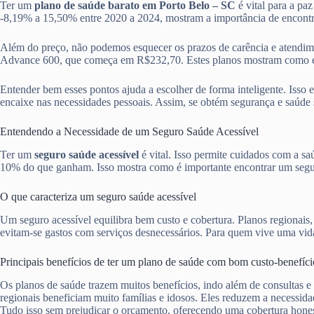
Ter um
plano de saúde barato em Porto Belo – SC
é vital para a pa
-8,19% a 15,50% entre 2020 a 2024, mostram a importância de encon
Além do preço, não podemos esquecer os prazos de carência e atendi
Advance 600, que começa em R$232,70. Estes planos mostram como é ess
Entender bem esses pontos ajuda a escolher de forma inteligente. Isso 
encaixe nas necessidades pessoais. Assim, se obtém segurança e saúde 
Entendendo a Necessidade de um Seguro Saúde Acessível
Ter um
seguro saúde acessível
é vital. Isso permite cuidados com a s
10% do que ganham. Isso mostra como é importante encontrar um segur
O que caracteriza um seguro saúde acessível
Um seguro acessível equilibra bem custo e cobertura. Planos regionais
evitam-se gastos com serviços desnecessários. Para quem vive uma vida 
Principais benefícios de ter um plano de saúde com bom custo-benefíci
Os planos de saúde trazem muitos benefícios, indo além de consultas e
regionais beneficiam muito famílias e idosos. Eles reduzem a necessid
Tudo isso sem prejudicar o orçamento, oferecendo uma cobertura hones