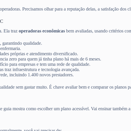
peradoras. Precisamos olhar para a reputação delas, a satisfação dos cli
SC
ta. Ela traz
operadoras econômicas
bem avaliadas, usando critérios co
, garantindo qualidade.
 enfermaria.
ades próprias e atendimento diversificado.
ncia zero para quem já tinha plano há mais de 6 meses.
ício para empresas e tem uma rede de qualidade.
 traz infraestrutura e tecnologia avançada.
ede, incluindo 1.400 novos prestadores.
ualidade sem gastar muito. É chave avaliar bem e comparar os planos pa
ste guia mostra como escolher um plano acessível. Vai ensinar também 
rmalmente, você vai precisar de: