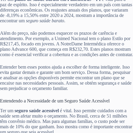
paz de espírito. Isso é especialmente verdadeiro em um país com tantas
diferenças econômicas. Os reajustes anuais dos planos, que variaram
de -8,19% a 15,50% entre 2020 a 2024, mostram a importância de
encontrar um
seguro saúde barato
.
Além do preço, não podemos esquecer os prazos de carência e
atendimento. Por exemplo, a Unimed Nacional tem o plano Estilo por
R$217,45, focado em jovens. A NotreDame Intermédica oferece o
plano Advance 600, que começa em R$232,70. Estes planos mostram
como é essencial verificar a cobertura e as condições antes de contratar.
Entender bem esses pontos ajuda a escolher de forma inteligente. Isso
evita gastar demais e garante um bom serviço. Dessa forma, pesquisar
e analisar as opções disponíveis permite encontrar um plano que se
encaixe nas necessidades pessoais. Assim, se obtém segurança e saúde
sem prejudicar o orçamento familiar.
Entendendo a Necessidade de um Seguro Saúde Acessível
Ter um
seguro saúde acessível
é vital. Isso permite cuidados com a
saúde sem afetar muito o orçamento. No Brasil, cerca de 51 milhões
têm convênio médico. Mas para algumas famílias, o custo pode ser
mais de 10% do que ganham. Isso mostra como é importante encontrar
um seguro que seja acessível.