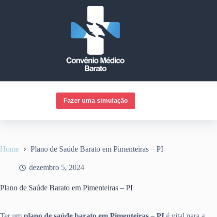
Pular
para
o
conteúdo
Fazer uma simulação
Home
Plano de Saúde Barato em Pimenteiras – PI
dezembro 5, 2024
Plano de Saúde Barato em Pimenteiras – PI
Ter um
plano de saúde barato em Pimenteiras – PI
é vital para a