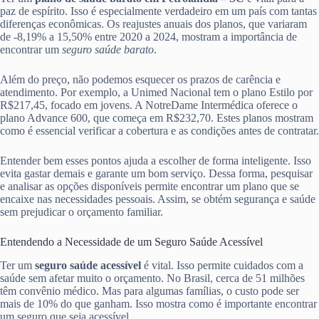
paz de espírito. Isso é especialmente verdadeiro em um país com tantas
diferenças econômicas. Os reajustes anuais dos planos, que variaram
de -8,19% a 15,50% entre 2020 a 2024, mostram a importância de
encontrar um
seguro saúde barato
.
Além do preço, não podemos esquecer os prazos de carência e
atendimento. Por exemplo, a Unimed Nacional tem o plano Estilo por
R$217,45, focado em jovens. A NotreDame Intermédica oferece o
plano Advance 600, que começa em R$232,70. Estes planos mostram
como é essencial verificar a cobertura e as condições antes de contratar.
Entender bem esses pontos ajuda a escolher de forma inteligente. Isso
evita gastar demais e garante um bom serviço. Dessa forma, pesquisar
e analisar as opções disponíveis permite encontrar um plano que se
encaixe nas necessidades pessoais. Assim, se obtém segurança e saúde
sem prejudicar o orçamento familiar.
Entendendo a Necessidade de um Seguro Saúde Acessível
Ter um
seguro saúde acessível
é vital. Isso permite cuidados com a
saúde sem afetar muito o orçamento. No Brasil, cerca de 51 milhões
têm convênio médico. Mas para algumas famílias, o custo pode ser
mais de 10% do que ganham. Isso mostra como é importante encontrar
um seguro que seja acessível.