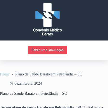
Pular
para
o
conteúdo
Fazer uma simulação
Home
Plano de Saúde Barato em Petrolândia – SC
dezembro 3, 2024
Plano de Saúde Barato em Petrolândia – SC
Ter um
plano de saúde barato em Petrolândia – SC
é vital para a