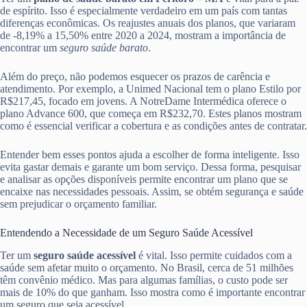
de espírito. Isso é especialmente verdadeiro em um país com tantas
diferenças econômicas. Os reajustes anuais dos planos, que variaram
de -8,19% a 15,50% entre 2020 a 2024, mostram a importância de
encontrar um
seguro saúde barato
.
Além do preço, não podemos esquecer os prazos de carência e
atendimento. Por exemplo, a Unimed Nacional tem o plano Estilo por
R$217,45, focado em jovens. A NotreDame Intermédica oferece o
plano Advance 600, que começa em R$232,70. Estes planos mostram
como é essencial verificar a cobertura e as condições antes de contratar.
Entender bem esses pontos ajuda a escolher de forma inteligente. Isso
evita gastar demais e garante um bom serviço. Dessa forma, pesquisar
e analisar as opções disponíveis permite encontrar um plano que se
encaixe nas necessidades pessoais. Assim, se obtém segurança e saúde
sem prejudicar o orçamento familiar.
Entendendo a Necessidade de um Seguro Saúde Acessível
Ter um
seguro saúde acessível
é vital. Isso permite cuidados com a
saúde sem afetar muito o orçamento. No Brasil, cerca de 51 milhões
têm convênio médico. Mas para algumas famílias, o custo pode ser
mais de 10% do que ganham. Isso mostra como é importante encontrar
um seguro que seja acessível.