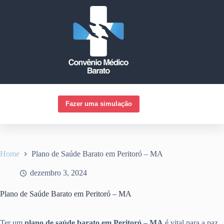
Pular
para
o
conteúdo
Fazer uma simulação
Home
Plano de Saúde Barato em Peritoró – MA
dezembro 3, 2024
Plano de Saúde Barato em Peritoró – MA
Ter um
plano de saúde barato em Peritoró – MA
é vital para a paz