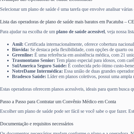
Selecionar um plano de saúde é uma tarefa que envolve analisar várias o
Lista das operadoras de plano de saúde mais baratos em Pacatuba – C
Para ajudar na escolha de um
plano de saúde acessível
, veja nossa lis
Amil:
Certificada internacionalmente, oferece cobertura nacional
Biovida:
Se destaca pela flexibilidade, com opções de quarto ou
Greenline:
É uma referência em assistência médica, com 21 unid
Trasmontano Senior:
Tem plano especial para idosos, com carê
SulAmerica Seguro Saúde:
É conhecida pelo ótimo custo-benef
NotreDame Intermédica:
Essa união de duas grandes operadoras
Bradesco Saúde:
Líder em planos coletivos, possui uma ampla r
Estas operadoras oferecem planos acessíveis, ideais para quem busca q
Passo a Passo para Contratar um Convênio Médico em Conta
Escolher um plano de saúde pode ser fácil se você sabe o que fazer. E
Documentação e requisitos necessários
Os documentos necessários mudam conforme o plano e a operadora. No