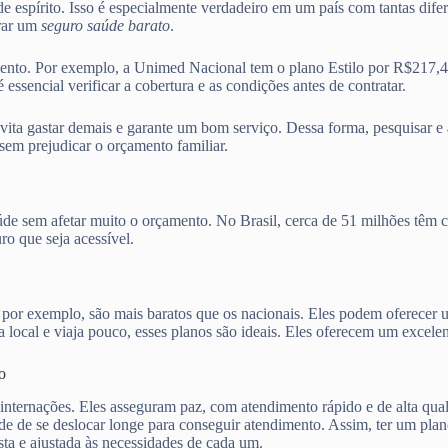
 de espírito. Isso é especialmente verdadeiro em um país com tantas dif
trar um
seguro saúde barato
.
mento. Por exemplo, a Unimed Nacional tem o plano Estilo por R$217,
encial verificar a cobertura e as condições antes de contratar.
evita gastar demais e garante um bom serviço. Dessa forma, pesquisar e
sem prejudicar o orçamento familiar.
aúde sem afetar muito o orçamento. No Brasil, cerca de 51 milhões têm 
o que seja acessível.
, por exemplo, são mais baratos que os nacionais. Eles podem oferecer
local e viaja pouco, esses planos são ideais. Eles oferecem um excelen
o
 internações. Eles asseguram paz, com atendimento rápido e de alta qua
ade de se deslocar longe para conseguir atendimento. Assim, ter um pla
ta e ajustada às necessidades de cada um.