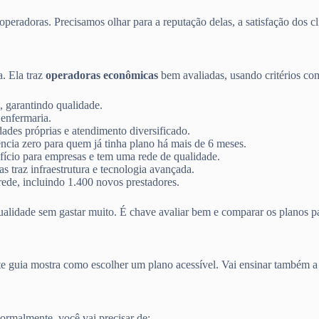
peradoras. Precisamos olhar para a reputação delas, a satisfação dos cli
E
ta. Ela traz
operadoras econômicas
bem avaliadas, usando critérios co
, garantindo qualidade.
 enfermaria.
ades próprias e atendimento diversificado.
ncia zero para quem já tinha plano há mais de 6 meses.
ício para empresas e tem uma rede de qualidade.
 traz infraestrutura e tecnologia avançada.
ede, incluindo 1.400 novos prestadores.
ualidade sem gastar muito. É chave avaliar bem e comparar os planos pa
ste guia mostra como escolher um plano acessível. Vai ensinar também 
rmalmente, você vai precisar de: