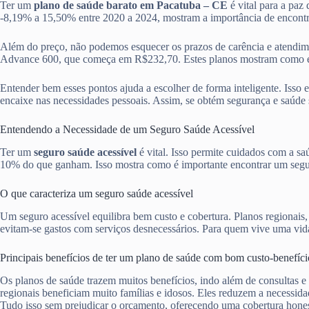
Ter um
plano de saúde barato em Pacatuba – CE
é vital para a paz
-8,19% a 15,50% entre 2020 a 2024, mostram a importância de encon
Além do preço, não podemos esquecer os prazos de carência e atendi
Advance 600, que começa em R$232,70. Estes planos mostram como é ess
Entender bem esses pontos ajuda a escolher de forma inteligente. Isso 
encaixe nas necessidades pessoais. Assim, se obtém segurança e saúde 
Entendendo a Necessidade de um Seguro Saúde Acessível
Ter um
seguro saúde acessível
é vital. Isso permite cuidados com a s
10% do que ganham. Isso mostra como é importante encontrar um segur
O que caracteriza um seguro saúde acessível
Um seguro acessível equilibra bem custo e cobertura. Planos regionais
evitam-se gastos com serviços desnecessários. Para quem vive uma vida 
Principais benefícios de ter um plano de saúde com bom custo-benefíci
Os planos de saúde trazem muitos benefícios, indo além de consultas e
regionais beneficiam muito famílias e idosos. Eles reduzem a necessid
Tudo isso sem prejudicar o orçamento, oferecendo uma cobertura hones