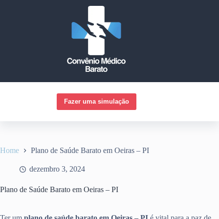
Pular
para
o
conteúdo
Fazer uma simulação
Home
Plano de Saúde Barato em Oeiras – PI
dezembro 3, 2024
Plano de Saúde Barato em Oeiras – PI
Ter um
plano de saúde barato em Oeiras – PI
é vital para a paz de