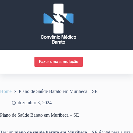
Pular
para
o
conteúdo
Fazer uma simulação
Home
Plano de Saúde Barato em Muribeca – SE
dezembro 3, 2024
Plano de Saúde Barato em Muribeca – SE
Ter um
plano de saúde barato em Muribeca – SE
é vital para a paz