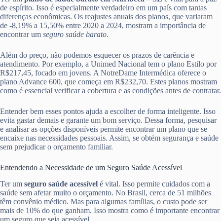
de espírito. Isso é especialmente verdadeiro em um país com tantas
diferenças econômicas. Os reajustes anuais dos planos, que variaram
de -8,19% a 15,50% entre 2020 a 2024, mostram a importância de
encontrar um
seguro saúde barato
.
Além do preço, não podemos esquecer os prazos de carência e
atendimento. Por exemplo, a Unimed Nacional tem o plano Estilo por
R$217,45, focado em jovens. A NotreDame Intermédica oferece o
plano Advance 600, que começa em R$232,70. Estes planos mostram
como é essencial verificar a cobertura e as condições antes de contratar.
Entender bem esses pontos ajuda a escolher de forma inteligente. Isso
evita gastar demais e garante um bom serviço. Dessa forma, pesquisar
e analisar as opções disponíveis permite encontrar um plano que se
encaixe nas necessidades pessoais. Assim, se obtém segurança e saúde
sem prejudicar o orçamento familiar.
Entendendo a Necessidade de um Seguro Saúde Acessível
Ter um
seguro saúde acessível
é vital. Isso permite cuidados com a
saúde sem afetar muito o orçamento. No Brasil, cerca de 51 milhões
têm convênio médico. Mas para algumas famílias, o custo pode ser
mais de 10% do que ganham. Isso mostra como é importante encontrar
um seguro que seja acessível.