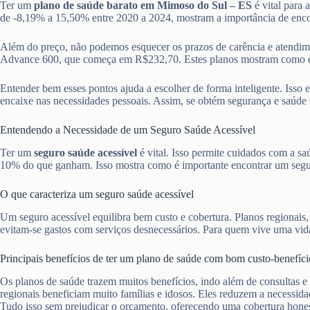
Ter um
plano de saúde barato em Mimoso do Sul – ES
é vital para 
de -8,19% a 15,50% entre 2020 a 2024, mostram a importância de enc
Além do preço, não podemos esquecer os prazos de carência e atendi
Advance 600, que começa em R$232,70. Estes planos mostram como é ess
Entender bem esses pontos ajuda a escolher de forma inteligente. Isso 
encaixe nas necessidades pessoais. Assim, se obtém segurança e saúde 
Entendendo a Necessidade de um Seguro Saúde Acessível
Ter um
seguro saúde acessível
é vital. Isso permite cuidados com a s
10% do que ganham. Isso mostra como é importante encontrar um segur
O que caracteriza um seguro saúde acessível
Um seguro acessível equilibra bem custo e cobertura. Planos regionais
evitam-se gastos com serviços desnecessários. Para quem vive uma vida 
Principais benefícios de ter um plano de saúde com bom custo-benefíci
Os planos de saúde trazem muitos benefícios, indo além de consultas e
regionais beneficiam muito famílias e idosos. Eles reduzem a necessid
Tudo isso sem prejudicar o orçamento, oferecendo uma cobertura hones