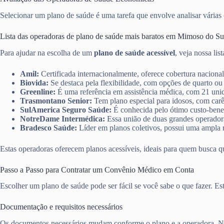
Selecionar um plano de saúde é uma tarefa que envolve analisar várias o
Lista das operadoras de plano de saúde mais baratos em Mimoso do Su
Para ajudar na escolha de um
plano de saúde acessível
, veja nossa lis
Amil:
Certificada internacionalmente, oferece cobertura nacional
Biovida:
Se destaca pela flexibilidade, com opções de quarto ou
Greenline:
É uma referência em assistência médica, com 21 unid
Trasmontano Senior:
Tem plano especial para idosos, com carê
SulAmerica Seguro Saúde:
É conhecida pelo ótimo custo-benef
NotreDame Intermédica:
Essa união de duas grandes operadoras
Bradesco Saúde:
Líder em planos coletivos, possui uma ampla r
Estas operadoras oferecem planos acessíveis, ideais para quem busca q
Passo a Passo para Contratar um Convênio Médico em Conta
Escolher um plano de saúde pode ser fácil se você sabe o que fazer. E
Documentação e requisitos necessários
Os documentos necessários mudam conforme o plano e a operadora. No