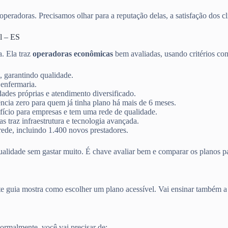
peradoras. Precisamos olhar para a reputação delas, a satisfação dos cli
l – ES
ta. Ela traz
operadoras econômicas
bem avaliadas, usando critérios co
, garantindo qualidade.
 enfermaria.
ades próprias e atendimento diversificado.
ncia zero para quem já tinha plano há mais de 6 meses.
ício para empresas e tem uma rede de qualidade.
 traz infraestrutura e tecnologia avançada.
ede, incluindo 1.400 novos prestadores.
ualidade sem gastar muito. É chave avaliar bem e comparar os planos pa
ste guia mostra como escolher um plano acessível. Vai ensinar também 
rmalmente, você vai precisar de: