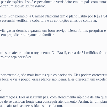
a paz de espírito. Isso é especialmente verdadeiro em um país com tanta
ontrar um
seguro saúde barato
.
mento. Por exemplo, a Unimed Nacional tem o plano Estilo por R$217,
encial verificar a cobertura e as condições antes de contratar.
evita gastar demais e garante um bom serviço. Dessa forma, pesquisar e
sem prejudicar o orçamento familiar.
aúde sem afetar muito o orçamento. No Brasil, cerca de 51 milhões têm 
o que seja acessível.
, por exemplo, são mais baratos que os nacionais. Eles podem oferecer
local e viaja pouco, esses planos são ideais. Eles oferecem um excelen
o
 internações. Eles asseguram paz, com atendimento rápido e de alta qua
ade de se deslocar longe para conseguir atendimento. Assim, ter um pla
ta e ajustada às necessidades de cada um.