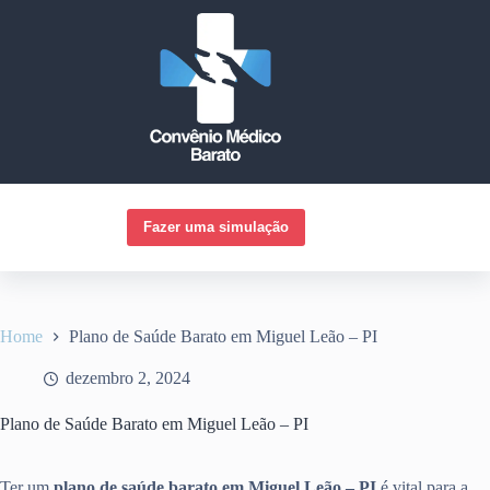
Pular
para
o
conteúdo
Fazer uma simulação
Home
Plano de Saúde Barato em Miguel Leão – PI
dezembro 2, 2024
Plano de Saúde Barato em Miguel Leão – PI
Ter um
plano de saúde barato em Miguel Leão – PI
é vital para a