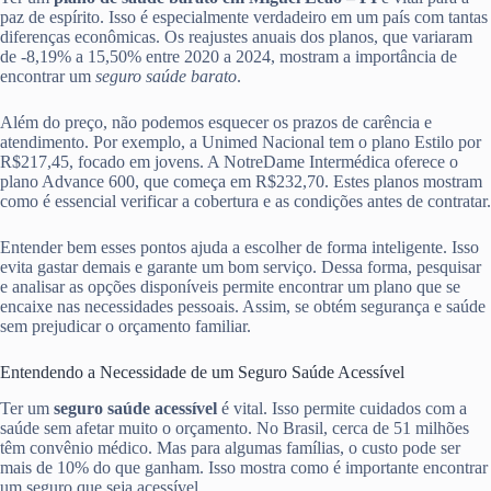
paz de espírito. Isso é especialmente verdadeiro em um país com tantas
diferenças econômicas. Os reajustes anuais dos planos, que variaram
de -8,19% a 15,50% entre 2020 a 2024, mostram a importância de
encontrar um
seguro saúde barato
.
Além do preço, não podemos esquecer os prazos de carência e
atendimento. Por exemplo, a Unimed Nacional tem o plano Estilo por
R$217,45, focado em jovens. A NotreDame Intermédica oferece o
plano Advance 600, que começa em R$232,70. Estes planos mostram
como é essencial verificar a cobertura e as condições antes de contratar.
Entender bem esses pontos ajuda a escolher de forma inteligente. Isso
evita gastar demais e garante um bom serviço. Dessa forma, pesquisar
e analisar as opções disponíveis permite encontrar um plano que se
encaixe nas necessidades pessoais. Assim, se obtém segurança e saúde
sem prejudicar o orçamento familiar.
Entendendo a Necessidade de um Seguro Saúde Acessível
Ter um
seguro saúde acessível
é vital. Isso permite cuidados com a
saúde sem afetar muito o orçamento. No Brasil, cerca de 51 milhões
têm convênio médico. Mas para algumas famílias, o custo pode ser
mais de 10% do que ganham. Isso mostra como é importante encontrar
um seguro que seja acessível.