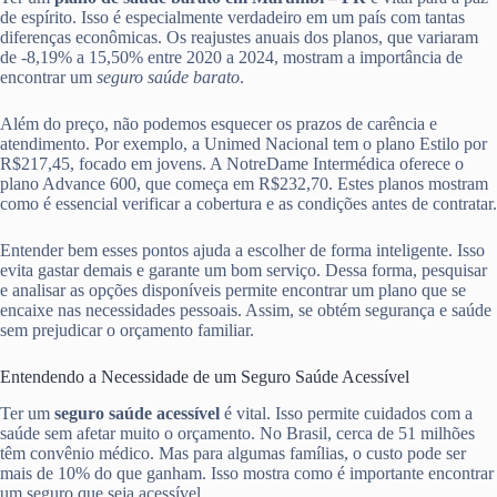
de espírito. Isso é especialmente verdadeiro em um país com tantas
diferenças econômicas. Os reajustes anuais dos planos, que variaram
de -8,19% a 15,50% entre 2020 a 2024, mostram a importância de
encontrar um
seguro saúde barato
.
Além do preço, não podemos esquecer os prazos de carência e
atendimento. Por exemplo, a Unimed Nacional tem o plano Estilo por
R$217,45, focado em jovens. A NotreDame Intermédica oferece o
plano Advance 600, que começa em R$232,70. Estes planos mostram
como é essencial verificar a cobertura e as condições antes de contratar.
Entender bem esses pontos ajuda a escolher de forma inteligente. Isso
evita gastar demais e garante um bom serviço. Dessa forma, pesquisar
e analisar as opções disponíveis permite encontrar um plano que se
encaixe nas necessidades pessoais. Assim, se obtém segurança e saúde
sem prejudicar o orçamento familiar.
Entendendo a Necessidade de um Seguro Saúde Acessível
Ter um
seguro saúde acessível
é vital. Isso permite cuidados com a
saúde sem afetar muito o orçamento. No Brasil, cerca de 51 milhões
têm convênio médico. Mas para algumas famílias, o custo pode ser
mais de 10% do que ganham. Isso mostra como é importante encontrar
um seguro que seja acessível.