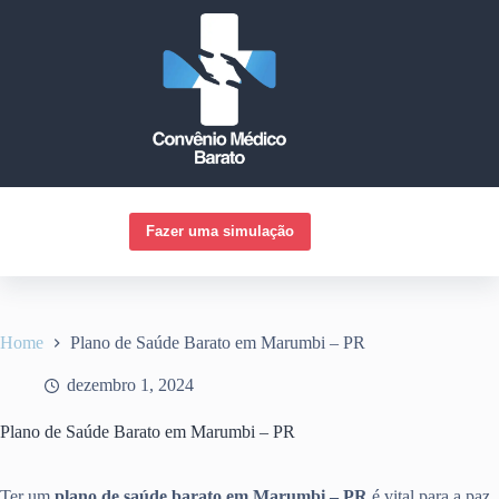
Pular
para
o
conteúdo
Fazer uma simulação
Home
Plano de Saúde Barato em Marumbi – PR
dezembro 1, 2024
Plano de Saúde Barato em Marumbi – PR
Ter um
plano de saúde barato em Marumbi – PR
é vital para a paz