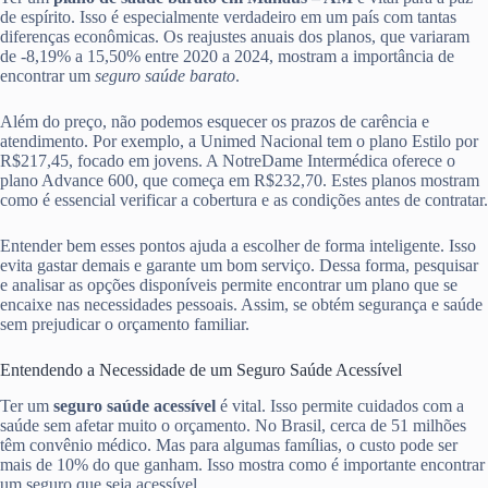
de espírito. Isso é especialmente verdadeiro em um país com tantas
diferenças econômicas. Os reajustes anuais dos planos, que variaram
de -8,19% a 15,50% entre 2020 a 2024, mostram a importância de
encontrar um
seguro saúde barato
.
Além do preço, não podemos esquecer os prazos de carência e
atendimento. Por exemplo, a Unimed Nacional tem o plano Estilo por
R$217,45, focado em jovens. A NotreDame Intermédica oferece o
plano Advance 600, que começa em R$232,70. Estes planos mostram
como é essencial verificar a cobertura e as condições antes de contratar.
Entender bem esses pontos ajuda a escolher de forma inteligente. Isso
evita gastar demais e garante um bom serviço. Dessa forma, pesquisar
e analisar as opções disponíveis permite encontrar um plano que se
encaixe nas necessidades pessoais. Assim, se obtém segurança e saúde
sem prejudicar o orçamento familiar.
Entendendo a Necessidade de um Seguro Saúde Acessível
Ter um
seguro saúde acessível
é vital. Isso permite cuidados com a
saúde sem afetar muito o orçamento. No Brasil, cerca de 51 milhões
têm convênio médico. Mas para algumas famílias, o custo pode ser
mais de 10% do que ganham. Isso mostra como é importante encontrar
um seguro que seja acessível.