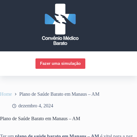
Pular
para
o
conteúdo
Fazer uma simulação
Home
Plano de Saúde Barato em Manaus – AM
dezembro 4, 2024
Plano de Saúde Barato em Manaus – AM
Ter um
plano de saúde barato em Manaus – AM
é vital para a paz