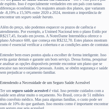
de espírito. Isso é especialmente verdadeiro em um país com tantas
diferenças econômicas. Os reajustes anuais dos planos, que variaram
de -8,19% a 15,50% entre 2020 a 2024, mostram a importância de
encontrar um
seguro saúde barato
.
Além do preço, não podemos esquecer os prazos de carência e
atendimento. Por exemplo, a Unimed Nacional tem o plano Estilo por
R$217,45, focado em jovens. A NotreDame Intermédica oferece o
plano Advance 600, que começa em R$232,70. Estes planos mostram
como é essencial verificar a cobertura e as condições antes de contratar.
Entender bem esses pontos ajuda a escolher de forma inteligente. Isso
evita gastar demais e garante um bom serviço. Dessa forma, pesquisar
e analisar as opções disponíveis permite encontrar um plano que se
encaixe nas necessidades pessoais. Assim, se obtém segurança e saúde
sem prejudicar o orçamento familiar.
Entendendo a Necessidade de um Seguro Saúde Acessível
Ter um
seguro saúde acessível
é vital. Isso permite cuidados com a
saúde sem afetar muito o orçamento. No Brasil, cerca de 51 milhões
têm convênio médico. Mas para algumas famílias, o custo pode ser
mais de 10% do que ganham. Isso mostra como é importante encontrar
um seguro que seja acessível.