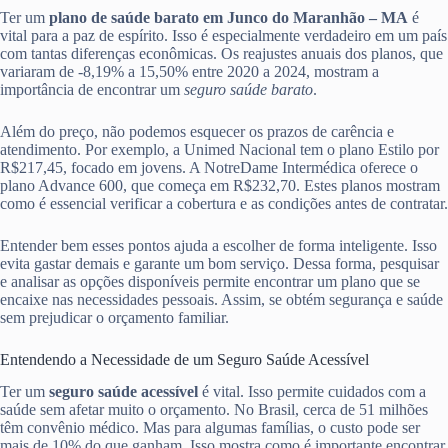
Ter um
plano de saúde barato em Junco do Maranhão – MA
é
vital para a paz de espírito. Isso é especialmente verdadeiro em um país
com tantas diferenças econômicas. Os reajustes anuais dos planos, que
variaram de -8,19% a 15,50% entre 2020 a 2024, mostram a
importância de encontrar um
seguro saúde barato
.
Além do preço, não podemos esquecer os prazos de carência e
atendimento. Por exemplo, a Unimed Nacional tem o plano Estilo por
R$217,45, focado em jovens. A NotreDame Intermédica oferece o
plano Advance 600, que começa em R$232,70. Estes planos mostram
como é essencial verificar a cobertura e as condições antes de contratar.
Entender bem esses pontos ajuda a escolher de forma inteligente. Isso
evita gastar demais e garante um bom serviço. Dessa forma, pesquisar
e analisar as opções disponíveis permite encontrar um plano que se
encaixe nas necessidades pessoais. Assim, se obtém segurança e saúde
sem prejudicar o orçamento familiar.
Entendendo a Necessidade de um Seguro Saúde Acessível
Ter um
seguro saúde acessível
é vital. Isso permite cuidados com a
saúde sem afetar muito o orçamento. No Brasil, cerca de 51 milhões
têm convênio médico. Mas para algumas famílias, o custo pode ser
mais de 10% do que ganham. Isso mostra como é importante encontrar