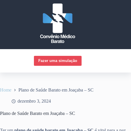
Pular
para
o
conteúdo
Fazer uma simulação
Home
Plano de Saúde Barato em Joaçaba – SC
dezembro 3, 2024
Plano de Saúde Barato em Joaçaba – SC
Ter um
plano de saúde barato em Joaçaba – SC
é vital para a paz