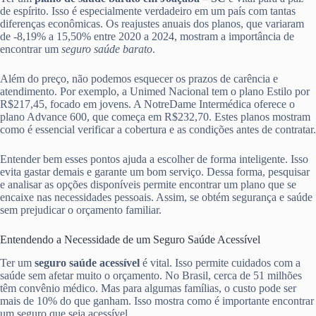
de espírito. Isso é especialmente verdadeiro em um país com tantas
diferenças econômicas. Os reajustes anuais dos planos, que variaram
de -8,19% a 15,50% entre 2020 a 2024, mostram a importância de
encontrar um
seguro saúde barato
.
Além do preço, não podemos esquecer os prazos de carência e
atendimento. Por exemplo, a Unimed Nacional tem o plano Estilo por
R$217,45, focado em jovens. A NotreDame Intermédica oferece o
plano Advance 600, que começa em R$232,70. Estes planos mostram
como é essencial verificar a cobertura e as condições antes de contratar.
Entender bem esses pontos ajuda a escolher de forma inteligente. Isso
evita gastar demais e garante um bom serviço. Dessa forma, pesquisar
e analisar as opções disponíveis permite encontrar um plano que se
encaixe nas necessidades pessoais. Assim, se obtém segurança e saúde
sem prejudicar o orçamento familiar.
Entendendo a Necessidade de um Seguro Saúde Acessível
Ter um
seguro saúde acessível
é vital. Isso permite cuidados com a
saúde sem afetar muito o orçamento. No Brasil, cerca de 51 milhões
têm convênio médico. Mas para algumas famílias, o custo pode ser
mais de 10% do que ganham. Isso mostra como é importante encontrar
um seguro que seja acessível.