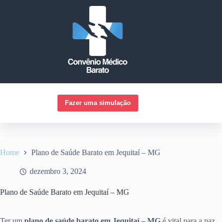
Pular
para
o
conteúdo
Fazer uma simulação
Home
Plano de Saúde Barato em Jequitaí – MG
dezembro 3, 2024
Plano de Saúde Barato em Jequitaí – MG
Ter um
plano de saúde barato em Jequitaí – MG
é vital para a paz