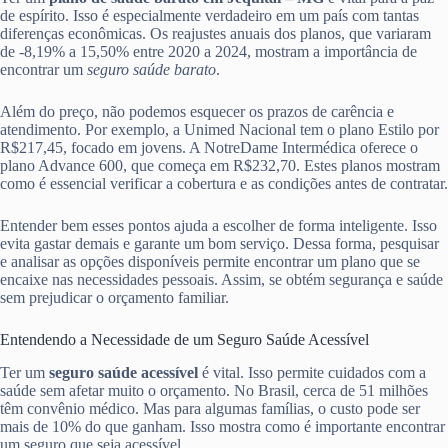
de espírito. Isso é especialmente verdadeiro em um país com tantas
diferenças econômicas. Os reajustes anuais dos planos, que variaram
de -8,19% a 15,50% entre 2020 a 2024, mostram a importância de
encontrar um
seguro saúde barato
.
Além do preço, não podemos esquecer os prazos de carência e
atendimento. Por exemplo, a Unimed Nacional tem o plano Estilo por
R$217,45, focado em jovens. A NotreDame Intermédica oferece o
plano Advance 600, que começa em R$232,70. Estes planos mostram
como é essencial verificar a cobertura e as condições antes de contratar.
Entender bem esses pontos ajuda a escolher de forma inteligente. Isso
evita gastar demais e garante um bom serviço. Dessa forma, pesquisar
e analisar as opções disponíveis permite encontrar um plano que se
encaixe nas necessidades pessoais. Assim, se obtém segurança e saúde
sem prejudicar o orçamento familiar.
Entendendo a Necessidade de um Seguro Saúde Acessível
Ter um
seguro saúde acessível
é vital. Isso permite cuidados com a
saúde sem afetar muito o orçamento. No Brasil, cerca de 51 milhões
têm convênio médico. Mas para algumas famílias, o custo pode ser
mais de 10% do que ganham. Isso mostra como é importante encontrar
um seguro que seja acessível.