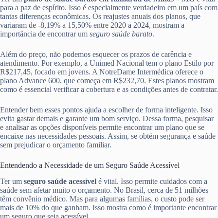
para a paz de espírito. Isso é especialmente verdadeiro em um país com
tantas diferenças econômicas. Os reajustes anuais dos planos, que
variaram de -8,19% a 15,50% entre 2020 a 2024, mostram a
importância de encontrar um
seguro saúde barato
.
Além do preço, não podemos esquecer os prazos de carência e
atendimento. Por exemplo, a Unimed Nacional tem o plano Estilo por
R$217,45, focado em jovens. A NotreDame Intermédica oferece o
plano Advance 600, que começa em R$232,70. Estes planos mostram
como é essencial verificar a cobertura e as condições antes de contratar.
Entender bem esses pontos ajuda a escolher de forma inteligente. Isso
evita gastar demais e garante um bom serviço. Dessa forma, pesquisar
e analisar as opções disponíveis permite encontrar um plano que se
encaixe nas necessidades pessoais. Assim, se obtém segurança e saúde
sem prejudicar o orçamento familiar.
Entendendo a Necessidade de um Seguro Saúde Acessível
Ter um
seguro saúde acessível
é vital. Isso permite cuidados com a
saúde sem afetar muito o orçamento. No Brasil, cerca de 51 milhões
têm convênio médico. Mas para algumas famílias, o custo pode ser
mais de 10% do que ganham. Isso mostra como é importante encontrar
um seguro que seja acessível.