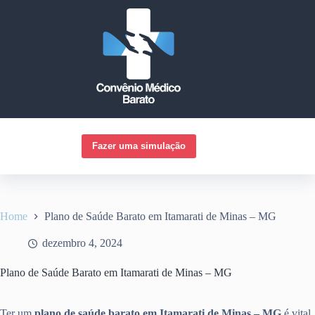
Pular
para
o
conteúdo
Fazer uma simulação
Home
Plano de Saúde Barato em Itamarati de Minas – MG
dezembro 4, 2024
Plano de Saúde Barato em Itamarati de Minas – MG
Ter um
plano de saúde barato em Itamarati de Minas – MG
é vital