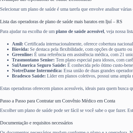
Selecionar um plano de saúde é uma tarefa que envolve analisar várias o
Lista das operadoras de plano de saúde mais baratos em Ijuí – RS
Para ajudar na escolha de um
plano de saúde acessível
, veja nossa lis
Amil:
Certificada internacionalmente, oferece cobertura nacional
Biovida:
Se destaca pela flexibilidade, com opções de quarto ou
Greenline:
É uma referência em assistência médica, com 21 unid
Trasmontano Senior:
Tem plano especial para idosos, com carê
SulAmerica Seguro Saúde:
É conhecida pelo ótimo custo-benef
NotreDame Intermédica:
Essa união de duas grandes operadoras
Bradesco Saúde:
Líder em planos coletivos, possui uma ampla r
Estas operadoras oferecem planos acessíveis, ideais para quem busca q
Passo a Passo para Contratar um Convênio Médico em Conta
Escolher um plano de saúde pode ser fácil se você sabe o que fazer. E
Documentação e requisitos necessários
Os documentos necessários mudam conforme o plano e a operadora. No