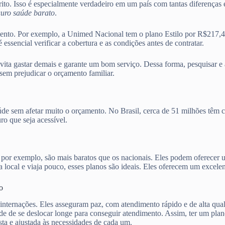
írito. Isso é especialmente verdadeiro em um país com tantas diferença
guro saúde barato
.
mento. Por exemplo, a Unimed Nacional tem o plano Estilo por R$217,
encial verificar a cobertura e as condições antes de contratar.
evita gastar demais e garante um bom serviço. Dessa forma, pesquisar e
sem prejudicar o orçamento familiar.
aúde sem afetar muito o orçamento. No Brasil, cerca de 51 milhões têm 
o que seja acessível.
, por exemplo, são mais baratos que os nacionais. Eles podem oferecer
local e viaja pouco, esses planos são ideais. Eles oferecem um excelen
o
 internações. Eles asseguram paz, com atendimento rápido e de alta qua
ade de se deslocar longe para conseguir atendimento. Assim, ter um pla
ta e ajustada às necessidades de cada um.