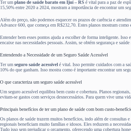
Ter um
plano de saúde barato em Ijuí – RS
é vital para a paz de esp
15,50% entre 2020 a 2024, mostram a importância de encontrar um
se
Além do preço, não podemos esquecer os prazos de carência e atendi
Advance 600, que começa em R$232,70. Estes planos mostram como é ess
Entender bem esses pontos ajuda a escolher de forma inteligente. Isso 
encaixe nas necessidades pessoais. Assim, se obtém segurança e saúde 
Entendendo a Necessidade de um Seguro Saúde Acessível
Ter um
seguro saúde acessível
é vital. Isso permite cuidados com a s
10% do que ganham. Isso mostra como é importante encontrar um segur
O que caracteriza um seguro saúde acessível
Um seguro acessível equilibra bem custo e cobertura. Planos regionais
evitam-se gastos com serviços desnecessários. Para quem vive uma vida 
Principais benefícios de ter um plano de saúde com bom custo-benefíci
Os planos de saúde trazem muitos benefícios, indo além de consultas e
regionais beneficiam muito famílias e idosos. Eles reduzem a necessid
Tudo isso sem prejudicar o orçamento, oferecendo uma cobertura hones