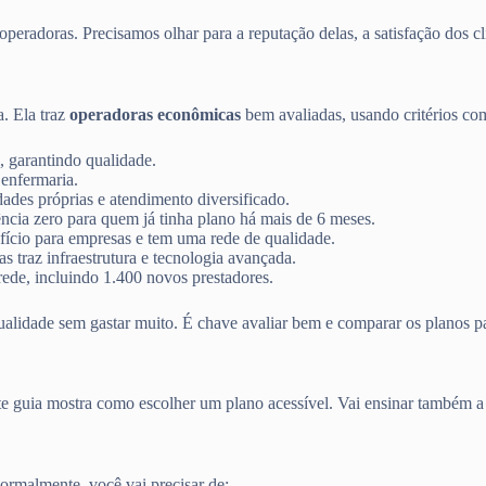
peradoras. Precisamos olhar para a reputação delas, a satisfação dos cli
ta. Ela traz
operadoras econômicas
bem avaliadas, usando critérios co
, garantindo qualidade.
 enfermaria.
ades próprias e atendimento diversificado.
ncia zero para quem já tinha plano há mais de 6 meses.
ício para empresas e tem uma rede de qualidade.
 traz infraestrutura e tecnologia avançada.
ede, incluindo 1.400 novos prestadores.
ualidade sem gastar muito. É chave avaliar bem e comparar os planos pa
ste guia mostra como escolher um plano acessível. Vai ensinar também 
rmalmente, você vai precisar de: