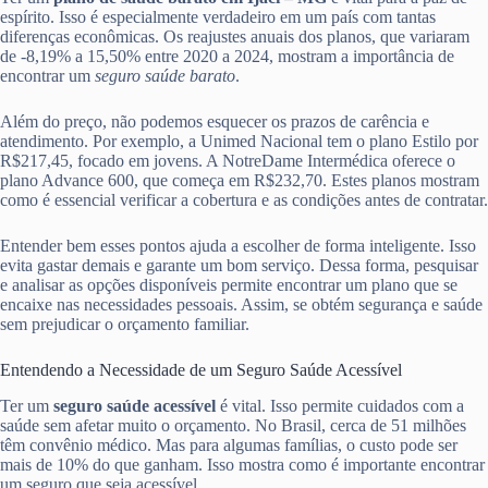
espírito. Isso é especialmente verdadeiro em um país com tantas
diferenças econômicas. Os reajustes anuais dos planos, que variaram
de -8,19% a 15,50% entre 2020 a 2024, mostram a importância de
encontrar um
seguro saúde barato
.
Além do preço, não podemos esquecer os prazos de carência e
atendimento. Por exemplo, a Unimed Nacional tem o plano Estilo por
R$217,45, focado em jovens. A NotreDame Intermédica oferece o
plano Advance 600, que começa em R$232,70. Estes planos mostram
como é essencial verificar a cobertura e as condições antes de contratar.
Entender bem esses pontos ajuda a escolher de forma inteligente. Isso
evita gastar demais e garante um bom serviço. Dessa forma, pesquisar
e analisar as opções disponíveis permite encontrar um plano que se
encaixe nas necessidades pessoais. Assim, se obtém segurança e saúde
sem prejudicar o orçamento familiar.
Entendendo a Necessidade de um Seguro Saúde Acessível
Ter um
seguro saúde acessível
é vital. Isso permite cuidados com a
saúde sem afetar muito o orçamento. No Brasil, cerca de 51 milhões
têm convênio médico. Mas para algumas famílias, o custo pode ser
mais de 10% do que ganham. Isso mostra como é importante encontrar
um seguro que seja acessível.