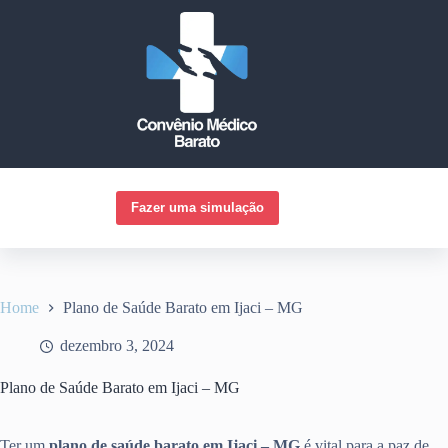
Pular
para
o
conteúdo
Fazer uma simulação
Home
Plano de Saúde Barato em Ijaci – MG
dezembro 3, 2024
Plano de Saúde Barato em Ijaci – MG
Ter um
plano de saúde barato em Ijaci – MG
é vital para a paz de