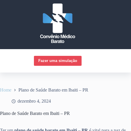
Pular
para
o
conteúdo
Fazer uma simulação
Home
Plano de Saúde Barato em Ibaiti – PR
dezembro 4, 2024
Plano de Saúde Barato em Ibaiti – PR
Ter um
plano de saúde barato em Ibaiti – PR
é vital para a paz de