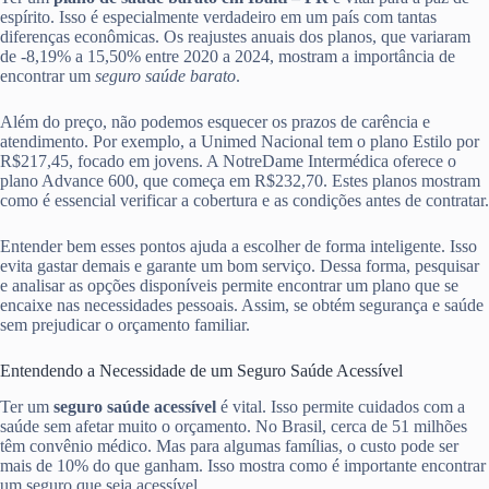
espírito. Isso é especialmente verdadeiro em um país com tantas
diferenças econômicas. Os reajustes anuais dos planos, que variaram
de -8,19% a 15,50% entre 2020 a 2024, mostram a importância de
encontrar um
seguro saúde barato
.
Além do preço, não podemos esquecer os prazos de carência e
atendimento. Por exemplo, a Unimed Nacional tem o plano Estilo por
R$217,45, focado em jovens. A NotreDame Intermédica oferece o
plano Advance 600, que começa em R$232,70. Estes planos mostram
como é essencial verificar a cobertura e as condições antes de contratar.
Entender bem esses pontos ajuda a escolher de forma inteligente. Isso
evita gastar demais e garante um bom serviço. Dessa forma, pesquisar
e analisar as opções disponíveis permite encontrar um plano que se
encaixe nas necessidades pessoais. Assim, se obtém segurança e saúde
sem prejudicar o orçamento familiar.
Entendendo a Necessidade de um Seguro Saúde Acessível
Ter um
seguro saúde acessível
é vital. Isso permite cuidados com a
saúde sem afetar muito o orçamento. No Brasil, cerca de 51 milhões
têm convênio médico. Mas para algumas famílias, o custo pode ser
mais de 10% do que ganham. Isso mostra como é importante encontrar
um seguro que seja acessível.