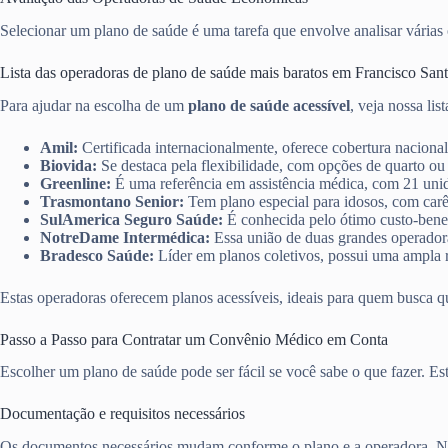
Selecionar um plano de saúde é uma tarefa que envolve analisar várias o
Lista das operadoras de plano de saúde mais baratos em Francisco Sant
Para ajudar na escolha de um
plano de saúde acessível
, veja nossa lis
Amil:
Certificada internacionalmente, oferece cobertura nacional
Biovida:
Se destaca pela flexibilidade, com opções de quarto ou
Greenline:
É uma referência em assistência médica, com 21 unid
Trasmontano Senior:
Tem plano especial para idosos, com carê
SulAmerica Seguro Saúde:
É conhecida pelo ótimo custo-benef
NotreDame Intermédica:
Essa união de duas grandes operadoras
Bradesco Saúde:
Líder em planos coletivos, possui uma ampla r
Estas operadoras oferecem planos acessíveis, ideais para quem busca q
Passo a Passo para Contratar um Convênio Médico em Conta
Escolher um plano de saúde pode ser fácil se você sabe o que fazer. E
Documentação e requisitos necessários
Os documentos necessários mudam conforme o plano e a operadora. No