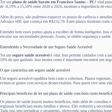
Ter um
plano de saúde barato em Francisco Santos – PI
é vital par
de -8,19% a 15,50% entre 2020 a 2024, mostram a importância de enc
Além do preço, não podemos esquecer os prazos de carência e atendi
Advance 600, que começa em R$232,70. Estes planos mostram como é ess
Entender bem esses pontos ajuda a escolher de forma inteligente. Isso 
encaixe nas necessidades pessoais. Assim, se obtém segurança e saúde 
Entendendo a Necessidade de um Seguro Saúde Acessível
Ter um
seguro saúde acessível
é vital. Isso permite cuidados com a s
10% do que ganham. Isso mostra como é importante encontrar um segur
O que caracteriza um seguro saúde acessível
Um seguro acessível equilibra bem custo e cobertura. Planos regionais
evitam-se gastos com serviços desnecessários. Para quem vive uma vida 
Principais benefícios de ter um plano de saúde com bom custo-benefíci
Os planos de saúde trazem muitos benefícios, indo além de consultas e
regionais beneficiam muito famílias e idosos. Eles reduzem a necessid
Tudo isso sem prejudicar o orçamento, oferecendo uma cobertura hones