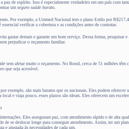
a a paz de espírito. Isso é especialmente verdadeiro em um país com tan
ontrar um
seguro saúde barato
.
mento. Por exemplo, a Unimed Nacional tem o plano Estilo por R$217,
encial verificar a cobertura e as condições antes de contratar.
evita gastar demais e garante um bom serviço. Dessa forma, pesquisar e
sem prejudicar o orçamento familiar.
aúde sem afetar muito o orçamento. No Brasil, cerca de 51 milhões têm 
o que seja acessível.
, por exemplo, são mais baratos que os nacionais. Eles podem oferecer
local e viaja pouco, esses planos são ideais. Eles oferecem um excelen
o
 internações. Eles asseguram paz, com atendimento rápido e de alta qua
ade de se deslocar longe para conseguir atendimento. Assim, ter um pla
ta e ajustada às necessidades de cada um.