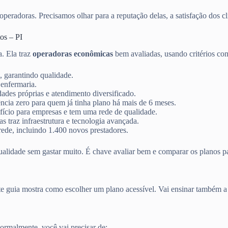
peradoras. Precisamos olhar para a reputação delas, a satisfação dos cli
os – PI
ta. Ela traz
operadoras econômicas
bem avaliadas, usando critérios co
, garantindo qualidade.
 enfermaria.
ades próprias e atendimento diversificado.
ncia zero para quem já tinha plano há mais de 6 meses.
ício para empresas e tem uma rede de qualidade.
 traz infraestrutura e tecnologia avançada.
ede, incluindo 1.400 novos prestadores.
ualidade sem gastar muito. É chave avaliar bem e comparar os planos pa
ste guia mostra como escolher um plano acessível. Vai ensinar também 
rmalmente, você vai precisar de: