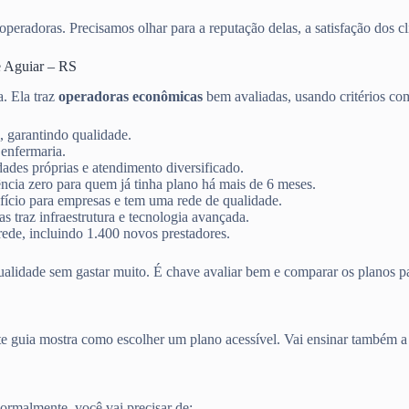
peradoras. Precisamos olhar para a reputação delas, a satisfação dos cli
e Aguiar – RS
ta. Ela traz
operadoras econômicas
bem avaliadas, usando critérios co
, garantindo qualidade.
 enfermaria.
ades próprias e atendimento diversificado.
ncia zero para quem já tinha plano há mais de 6 meses.
ício para empresas e tem uma rede de qualidade.
 traz infraestrutura e tecnologia avançada.
ede, incluindo 1.400 novos prestadores.
ualidade sem gastar muito. É chave avaliar bem e comparar os planos pa
ste guia mostra como escolher um plano acessível. Vai ensinar também 
rmalmente, você vai precisar de: