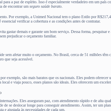
al para a paz de espírito. Isso é especialmente verdadeiro em um país c
ia de encontrar um
seguro saúde barato
.
mento. Por exemplo, a Unimed Nacional tem o plano Estilo por R$217,
encial verificar a cobertura e as condições antes de contratar.
evita gastar demais e garante um bom serviço. Dessa forma, pesquisar e
sem prejudicar o orçamento familiar.
aúde sem afetar muito o orçamento. No Brasil, cerca de 51 milhões têm 
o que seja acessível.
, por exemplo, são mais baratos que os nacionais. Eles podem oferecer
local e viaja pouco, esses planos são ideais. Eles oferecem um excelen
o
 internações. Eles asseguram paz, com atendimento rápido e de alta qua
ade de se deslocar longe para conseguir atendimento. Assim, ter um pla
ta e ajustada às necessidades de cada um.