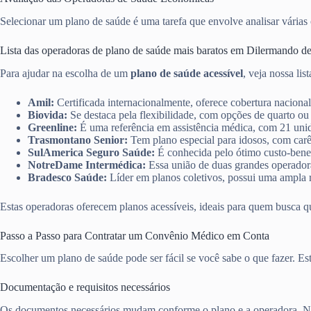
Selecionar um plano de saúde é uma tarefa que envolve analisar várias o
Lista das operadoras de plano de saúde mais baratos em Dilermando d
Para ajudar na escolha de um
plano de saúde acessível
, veja nossa lis
Amil:
Certificada internacionalmente, oferece cobertura nacional
Biovida:
Se destaca pela flexibilidade, com opções de quarto ou
Greenline:
É uma referência em assistência médica, com 21 unid
Trasmontano Senior:
Tem plano especial para idosos, com carê
SulAmerica Seguro Saúde:
É conhecida pelo ótimo custo-benef
NotreDame Intermédica:
Essa união de duas grandes operadoras
Bradesco Saúde:
Líder em planos coletivos, possui uma ampla r
Estas operadoras oferecem planos acessíveis, ideais para quem busca q
Passo a Passo para Contratar um Convênio Médico em Conta
Escolher um plano de saúde pode ser fácil se você sabe o que fazer. E
Documentação e requisitos necessários
Os documentos necessários mudam conforme o plano e a operadora. No