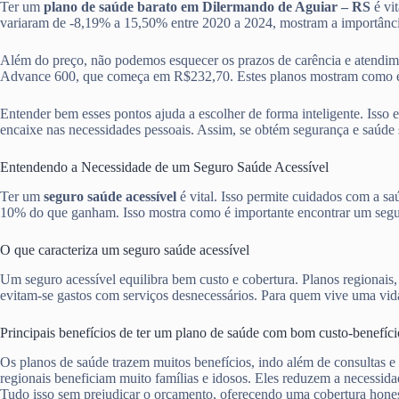
Ter um
plano de saúde barato em Dilermando de Aguiar – RS
é vit
variaram de -8,19% a 15,50% entre 2020 a 2024, mostram a importânc
Além do preço, não podemos esquecer os prazos de carência e atendi
Advance 600, que começa em R$232,70. Estes planos mostram como é ess
Entender bem esses pontos ajuda a escolher de forma inteligente. Isso 
encaixe nas necessidades pessoais. Assim, se obtém segurança e saúde 
Entendendo a Necessidade de um Seguro Saúde Acessível
Ter um
seguro saúde acessível
é vital. Isso permite cuidados com a s
10% do que ganham. Isso mostra como é importante encontrar um segur
O que caracteriza um seguro saúde acessível
Um seguro acessível equilibra bem custo e cobertura. Planos regionais
evitam-se gastos com serviços desnecessários. Para quem vive uma vida 
Principais benefícios de ter um plano de saúde com bom custo-benefíci
Os planos de saúde trazem muitos benefícios, indo além de consultas e
regionais beneficiam muito famílias e idosos. Eles reduzem a necessid
Tudo isso sem prejudicar o orçamento, oferecendo uma cobertura hones