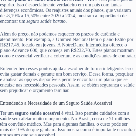
espírito. Isso é especialmente verdadeiro em um país com tantas
diferenças econômicas. Os reajustes anuais dos planos, que variaram
de -8,19% a 15,50% entre 2020 a 2024, mostram a importância de
encontrar um
seguro saúde barato
.
Além do preço, não podemos esquecer os prazos de carência e
atendimento. Por exemplo, a Unimed Nacional tem o plano Estilo por
R$217,45, focado em jovens. A NotreDame Intermédica oferece o
plano Advance 600, que começa em R$232,70. Estes planos mostram
como é essencial verificar a cobertura e as condições antes de contratar.
Entender bem esses pontos ajuda a escolher de forma inteligente. Isso
evita gastar demais e garante um bom serviço. Dessa forma, pesquisar
e analisar as opções disponíveis permite encontrar um plano que se
encaixe nas necessidades pessoais. Assim, se obtém segurança e saúde
sem prejudicar o orçamento familiar.
Entendendo a Necessidade de um Seguro Saúde Acessível
Ter um
seguro saúde acessível
é vital. Isso permite cuidados com a
saúde sem afetar muito o orçamento. No Brasil, cerca de 51 milhões
têm convênio médico. Mas para algumas famílias, o custo pode ser
mais de 10% do que ganham. Isso mostra como é importante encontrar
um seguro que seja acessível.