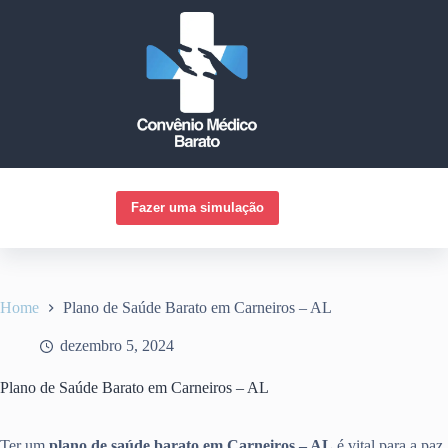
Pular
para
o
conteúdo
Fazer uma simulação
Home
Plano de Saúde Barato em Carneiros – AL
dezembro 5, 2024
Plano de Saúde Barato em Carneiros – AL
Ter um
plano de saúde barato em Carneiros – AL
é vital para a paz