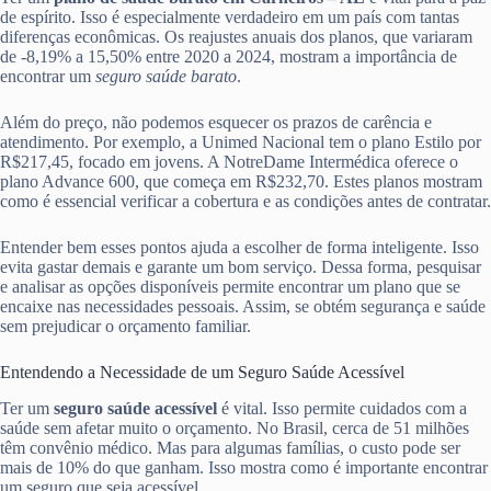
de espírito. Isso é especialmente verdadeiro em um país com tantas
diferenças econômicas. Os reajustes anuais dos planos, que variaram
de -8,19% a 15,50% entre 2020 a 2024, mostram a importância de
encontrar um
seguro saúde barato
.
Além do preço, não podemos esquecer os prazos de carência e
atendimento. Por exemplo, a Unimed Nacional tem o plano Estilo por
R$217,45, focado em jovens. A NotreDame Intermédica oferece o
plano Advance 600, que começa em R$232,70. Estes planos mostram
como é essencial verificar a cobertura e as condições antes de contratar.
Entender bem esses pontos ajuda a escolher de forma inteligente. Isso
evita gastar demais e garante um bom serviço. Dessa forma, pesquisar
e analisar as opções disponíveis permite encontrar um plano que se
encaixe nas necessidades pessoais. Assim, se obtém segurança e saúde
sem prejudicar o orçamento familiar.
Entendendo a Necessidade de um Seguro Saúde Acessível
Ter um
seguro saúde acessível
é vital. Isso permite cuidados com a
saúde sem afetar muito o orçamento. No Brasil, cerca de 51 milhões
têm convênio médico. Mas para algumas famílias, o custo pode ser
mais de 10% do que ganham. Isso mostra como é importante encontrar
um seguro que seja acessível.