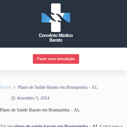
Pular
para
o
conteúdo
Fazer uma simulação
Home
Plano de Saúde Barato em Branquinha – AL
dezembro 5, 2024
Plano de Saúde Barato em Branquinha – AL
Ter um
plano de saúde barato em Branquinha – AL
é vital para a