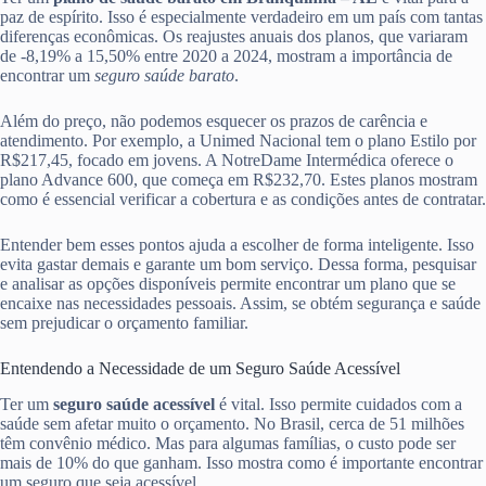
paz de espírito. Isso é especialmente verdadeiro em um país com tantas
diferenças econômicas. Os reajustes anuais dos planos, que variaram
de -8,19% a 15,50% entre 2020 a 2024, mostram a importância de
encontrar um
seguro saúde barato
.
Além do preço, não podemos esquecer os prazos de carência e
atendimento. Por exemplo, a Unimed Nacional tem o plano Estilo por
R$217,45, focado em jovens. A NotreDame Intermédica oferece o
plano Advance 600, que começa em R$232,70. Estes planos mostram
como é essencial verificar a cobertura e as condições antes de contratar.
Entender bem esses pontos ajuda a escolher de forma inteligente. Isso
evita gastar demais e garante um bom serviço. Dessa forma, pesquisar
e analisar as opções disponíveis permite encontrar um plano que se
encaixe nas necessidades pessoais. Assim, se obtém segurança e saúde
sem prejudicar o orçamento familiar.
Entendendo a Necessidade de um Seguro Saúde Acessível
Ter um
seguro saúde acessível
é vital. Isso permite cuidados com a
saúde sem afetar muito o orçamento. No Brasil, cerca de 51 milhões
têm convênio médico. Mas para algumas famílias, o custo pode ser
mais de 10% do que ganham. Isso mostra como é importante encontrar
um seguro que seja acessível.