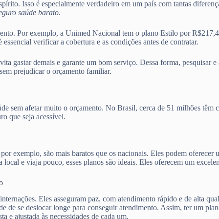
espírito. Isso é especialmente verdadeiro em um país com tantas difere
eguro saúde barato
.
mento. Por exemplo, a Unimed Nacional tem o plano Estilo por R$217,
encial verificar a cobertura e as condições antes de contratar.
evita gastar demais e garante um bom serviço. Dessa forma, pesquisar e
sem prejudicar o orçamento familiar.
aúde sem afetar muito o orçamento. No Brasil, cerca de 51 milhões têm 
o que seja acessível.
, por exemplo, são mais baratos que os nacionais. Eles podem oferecer
local e viaja pouco, esses planos são ideais. Eles oferecem um excelen
o
 internações. Eles asseguram paz, com atendimento rápido e de alta qua
ade de se deslocar longe para conseguir atendimento. Assim, ter um pla
ta e ajustada às necessidades de cada um.