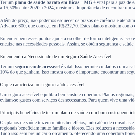
Ter um
plano de saúde barato em Bicas – MG
é vital para a paz de 
a 15,50% entre 2020 a 2024, mostram a importância de encontrar um
s
Além do preço, não podemos esquecer os prazos de carência e atendi
Advance 600, que começa em R$232,70. Estes planos mostram como é ess
Entender bem esses pontos ajuda a escolher de forma inteligente. Isso 
encaixe nas necessidades pessoais. Assim, se obtém segurança e saúde 
Entendendo a Necessidade de um Seguro Saúde Acessível
Ter um
seguro saúde acessível
é vital. Isso permite cuidados com a s
10% do que ganham. Isso mostra como é importante encontrar um segur
O que caracteriza um seguro saúde acessível
Um seguro acessível equilibra bem custo e cobertura. Planos regionais
evitam-se gastos com serviços desnecessários. Para quem vive uma vida 
Principais benefícios de ter um plano de saúde com bom custo-benefíci
Os planos de saúde trazem muitos benefícios, indo além de consultas e
regionais beneficiam muito famílias e idosos. Eles reduzem a necessid
Tudo isso sem prejudicar o orçamento, oferecendo uma cobertura hones