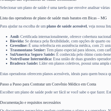
Selecionar um plano de saúde é uma tarefa que envolve analisar várias o
Lista das operadoras de plano de saúde mais baratos em Bicas – MG
Para ajudar na escolha de um
plano de saúde acessível
, veja nossa lis
Amil:
Certificada internacionalmente, oferece cobertura nacional
Biovida:
Se destaca pela flexibilidade, com opções de quarto ou
Greenline:
É uma referência em assistência médica, com 21 unid
Trasmontano Senior:
Tem plano especial para idosos, com carê
SulAmerica Seguro Saúde:
É conhecida pelo ótimo custo-benef
NotreDame Intermédica:
Essa união de duas grandes operadoras
Bradesco Saúde:
Líder em planos coletivos, possui uma ampla r
Estas operadoras oferecem planos acessíveis, ideais para quem busca q
Passo a Passo para Contratar um Convênio Médico em Conta
Escolher um plano de saúde pode ser fácil se você sabe o que fazer. E
Documentação e requisitos necessários
Os documentos necessários mudam conforme o plano e a operadora. No