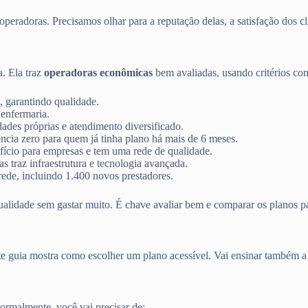
peradoras. Precisamos olhar para a reputação delas, a satisfação dos cli
ta. Ela traz
operadoras econômicas
bem avaliadas, usando critérios co
, garantindo qualidade.
 enfermaria.
ades próprias e atendimento diversificado.
ncia zero para quem já tinha plano há mais de 6 meses.
ício para empresas e tem uma rede de qualidade.
 traz infraestrutura e tecnologia avançada.
ede, incluindo 1.400 novos prestadores.
ualidade sem gastar muito. É chave avaliar bem e comparar os planos pa
ste guia mostra como escolher um plano acessível. Vai ensinar também 
rmalmente, você vai precisar de: