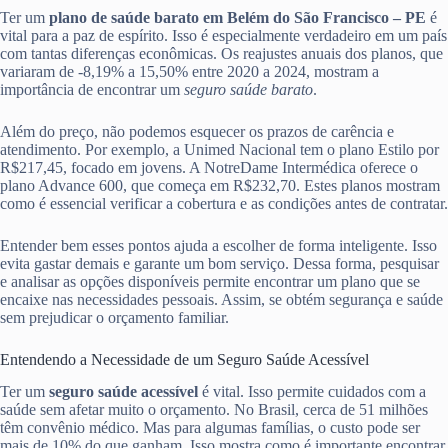
Ter um
plano de saúde barato em Belém do São Francisco – PE
é
vital para a paz de espírito. Isso é especialmente verdadeiro em um país
com tantas diferenças econômicas. Os reajustes anuais dos planos, que
variaram de -8,19% a 15,50% entre 2020 a 2024, mostram a
importância de encontrar um
seguro saúde barato
.
Além do preço, não podemos esquecer os prazos de carência e
atendimento. Por exemplo, a Unimed Nacional tem o plano Estilo por
R$217,45, focado em jovens. A NotreDame Intermédica oferece o
plano Advance 600, que começa em R$232,70. Estes planos mostram
como é essencial verificar a cobertura e as condições antes de contratar.
Entender bem esses pontos ajuda a escolher de forma inteligente. Isso
evita gastar demais e garante um bom serviço. Dessa forma, pesquisar
e analisar as opções disponíveis permite encontrar um plano que se
encaixe nas necessidades pessoais. Assim, se obtém segurança e saúde
sem prejudicar o orçamento familiar.
Entendendo a Necessidade de um Seguro Saúde Acessível
Ter um
seguro saúde acessível
é vital. Isso permite cuidados com a
saúde sem afetar muito o orçamento. No Brasil, cerca de 51 milhões
têm convênio médico. Mas para algumas famílias, o custo pode ser
mais de 10% do que ganham. Isso mostra como é importante encontrar