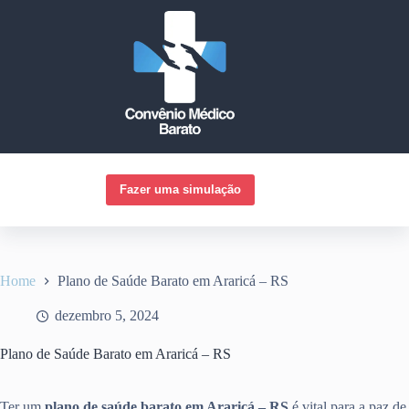
Pular
para
o
conteúdo
Fazer uma simulação
Home
Plano de Saúde Barato em Araricá – RS
dezembro 5, 2024
Plano de Saúde Barato em Araricá – RS
Ter um
plano de saúde barato em Araricá – RS
é vital para a paz de