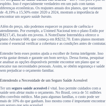
espírito. Isso é especialmente verdadeiro em um país com tantas
diferenças econômicas. Os reajustes anuais dos planos, que variaram
de -8,19% a 15,50% entre 2020 a 2024, mostram a importância de
encontrar um
seguro saúde barato
.
Além do preço, não podemos esquecer os prazos de carência e
atendimento. Por exemplo, a Unimed Nacional tem o plano Estilo por
R$217,45, focado em jovens. A NotreDame Intermédica oferece o
plano Advance 600, que começa em R$232,70. Estes planos mostram
como é essencial verificar a cobertura e as condições antes de contratar.
Entender bem esses pontos ajuda a escolher de forma inteligente. Isso
evita gastar demais e garante um bom serviço. Dessa forma, pesquisar
e analisar as opções disponíveis permite encontrar um plano que se
encaixe nas necessidades pessoais. Assim, se obtém segurança e saúde
sem prejudicar o orçamento familiar.
Entendendo a Necessidade de um Seguro Saúde Acessível
Ter um
seguro saúde acessível
é vital. Isso permite cuidados com a
saúde sem afetar muito o orçamento. No Brasil, cerca de 51 milhões
têm convênio médico. Mas para algumas famílias, o custo pode ser
mais de 10% do que ganham. Isso mostra como é importante encontrar
um seguro que seja acessível.