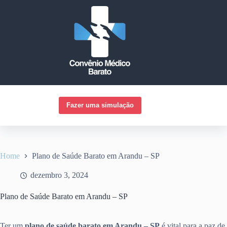
Pular
para
o
conteúdo
Fazer uma simulação
Home
Plano de Saúde Barato em Arandu – SP
dezembro 3, 2024
Plano de Saúde Barato em Arandu – SP
Ter um
plano de saúde barato em Arandu – SP
é vital para a paz de