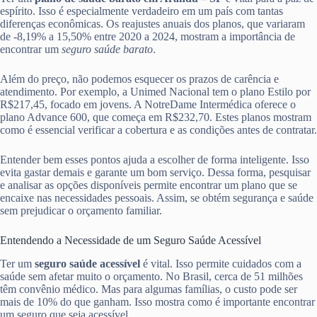
espírito. Isso é especialmente verdadeiro em um país com tantas
diferenças econômicas. Os reajustes anuais dos planos, que variaram
de -8,19% a 15,50% entre 2020 a 2024, mostram a importância de
encontrar um
seguro saúde barato
.
Além do preço, não podemos esquecer os prazos de carência e
atendimento. Por exemplo, a Unimed Nacional tem o plano Estilo por
R$217,45, focado em jovens. A NotreDame Intermédica oferece o
plano Advance 600, que começa em R$232,70. Estes planos mostram
como é essencial verificar a cobertura e as condições antes de contratar.
Entender bem esses pontos ajuda a escolher de forma inteligente. Isso
evita gastar demais e garante um bom serviço. Dessa forma, pesquisar
e analisar as opções disponíveis permite encontrar um plano que se
encaixe nas necessidades pessoais. Assim, se obtém segurança e saúde
sem prejudicar o orçamento familiar.
Entendendo a Necessidade de um Seguro Saúde Acessível
Ter um
seguro saúde acessível
é vital. Isso permite cuidados com a
saúde sem afetar muito o orçamento. No Brasil, cerca de 51 milhões
têm convênio médico. Mas para algumas famílias, o custo pode ser
mais de 10% do que ganham. Isso mostra como é importante encontrar
um seguro que seja acessível.