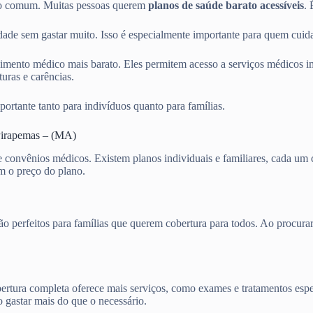
io comum. Muitas pessoas querem
planos de saúde barato acessíveis
. 
de sem gastar muito. Isso é especialmente importante para quem cuida
mento médico mais barato. Eles permitem acesso a serviços médicos im
uras e carências.
portante tanto para indivíduos quanto para famílias.
Pirapemas – (MA)
de convênios médicos. Existem planos individuais e familiares, cada u
am o preço do plano.
s são perfeitos para famílias que querem cobertura para todos. Ao pro
cobertura completa oferece mais serviços, como exames e tratamentos es
o gastar mais do que o necessário.