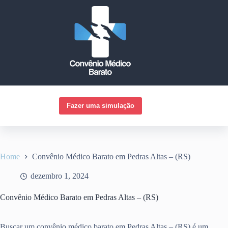
Pular
para
o
conteúdo
Fazer uma simulação
Home
Convênio Médico Barato em Pedras Altas – (RS)
dezembro 1, 2024
Convênio Médico Barato em Pedras Altas – (RS)
Buscar um convênio médico barato em Pedras Altas – (RS) é um