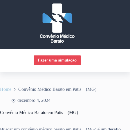
Pular
para
o
conteúdo
Fazer uma simulação
Home
Convênio Médico Barato em Patis – (MG)
dezembro 4, 2024
Convênio Médico Barato em Patis – (MG)
Buscar um convênio médico barato em Patis – (MG) é um desafio