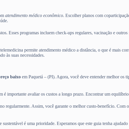
com
atendimento médico econômico
. Escolher planos com coparticipaçã
aúde.
os. Esses programas incluem check-ups regulares, vacinação e outros s
telemedicina permite atendimento médico a distância, o que é mais conv
do às suas necessidades.
preço baixo
em Paquetá – (PI). Agora, você deve entender melhor os t
m é importante avaliar os custos a longo prazo. Encontrar um equilíbri
ano regularmente. Assim, você garante o melhor custo-benefício. Com o
e sustentável é uma prioridade. Esperamos que este guia tenha ajudado