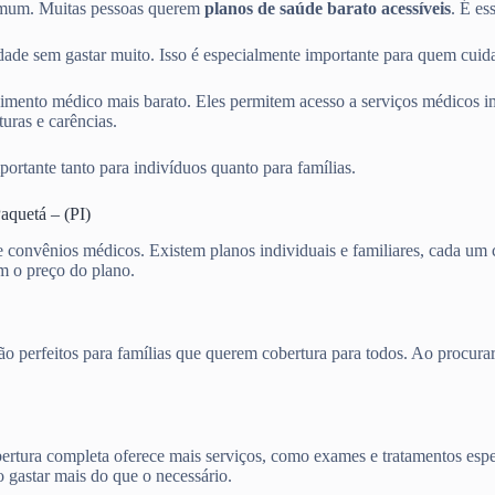
omum. Muitas pessoas querem
planos de saúde barato acessíveis
. É es
de sem gastar muito. Isso é especialmente importante para quem cuida
mento médico mais barato. Eles permitem acesso a serviços médicos im
uras e carências.
portante tanto para indivíduos quanto para famílias.
aquetá – (PI)
de convênios médicos. Existem planos individuais e familiares, cada u
am o preço do plano.
s são perfeitos para famílias que querem cobertura para todos. Ao pro
cobertura completa oferece mais serviços, como exames e tratamentos es
o gastar mais do que o necessário.